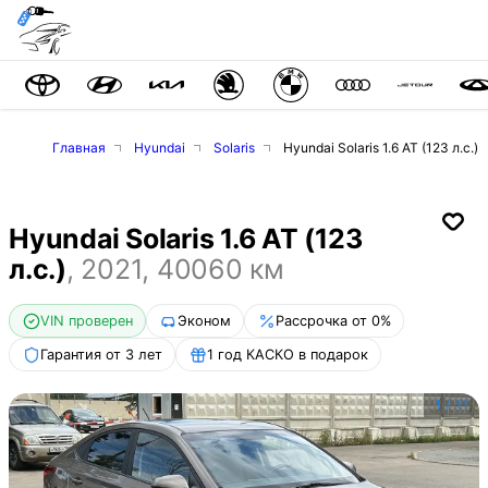
Главная
Hyundai
Solaris
Hyundai Solaris 1.6 AT (123 л.с.)
Hyundai Solaris 1.6 AT (123
л.с.)
,
2021
,
40060
км
VIN проверен
Эконом
Рассрочка от 0%
Гарантия от 3 лет
1 год КАСКО в подарок
1
/
11