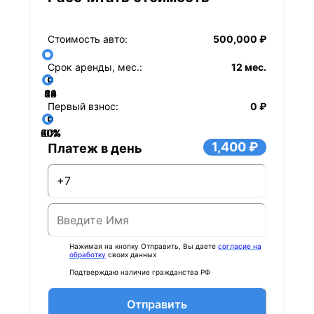
Стоимость авто:
500,000 ₽
Срок аренды, мес.:
12 мес.
36
48
60
84
24
72
12
Первый взнос:
0 ₽
40%
60%
80%
20%
0%
1,400 ₽
Платеж в день
Нажимая на кнопку Отправить, Вы даете
согласие на
обработку
своих данных
Подтверждаю наличие гражданства РФ
Отправить