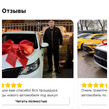
Отзывы
Большое вам спасибо! Вся процедура
Очень г
аренды нового автомобиля под выкуп
автомоби
заняла очень мало времени. Менеджер
Дело сво
Читать полностью
помог с документами на всех стадиях