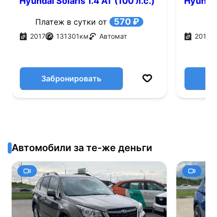
Hyundai Solaris 1.4 AT (100 л.с.)
Hyundai 
570 ₽
Платеж в сутки от
2017
131301
км
Автомат
2015
Забронировать
Автомобили за те-же деньги