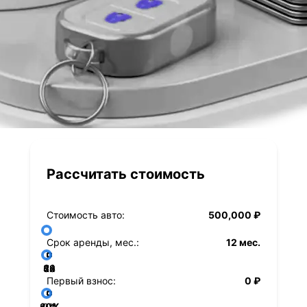
Рассчитать стоимость
Стоимость авто:
500,000 ₽
Срок аренды, мес.:
12 мес.
36
48
60
84
24
72
12
Первый взнос:
0 ₽
40%
60%
80%
20%
0%