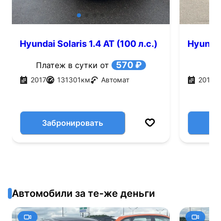
Hyundai Solaris 1.4 AT (100 л.с.)
Hyundai 
570 ₽
Платеж в сутки от
2017
131301
км
Автомат
2015
Забронировать
Автомобили за те-же деньги