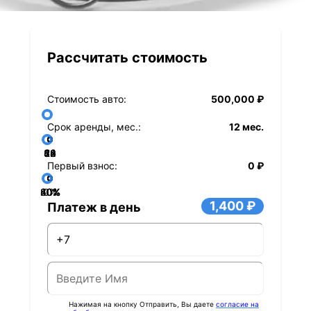
Рассчитать стоимость
Стоимость авто:
500,000 ₽
Срок аренды, мес.:
12 мес.
36
48
60
84
24
72
12
Первый взнос:
0 ₽
40%
60%
80%
20%
0%
1,400 ₽
Платеж в день
Нажимая на кнопку Отправить, Вы даете
согласие на