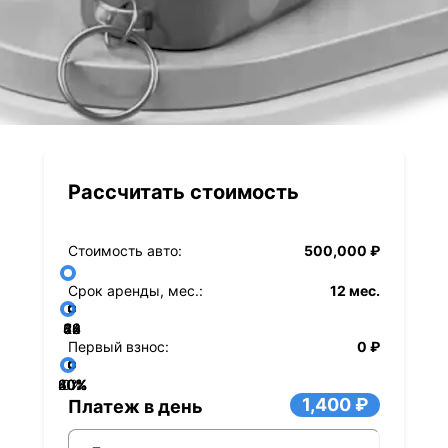
Рассчитать стоимость
Стоимость авто:
500,000 ₽
Срок аренды, мес.:
12 мес.
36
48
60
84
24
72
12
Первый взнос:
0 ₽
40%
60%
80%
20%
0%
1,400 ₽
Платеж в день