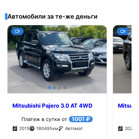
Автомобили за те-же деньги
Mitsubishi Pajero 3.0 AT 4WD
Mitsubi
(178 л.с.)
л.с.)
1001 ₽
Платеж в сутки от
2015
180495
км
Автомат
2021