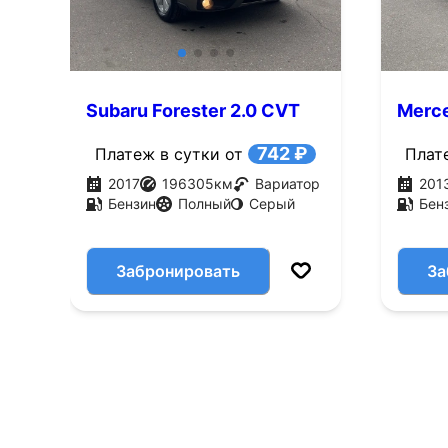
Subaru Forester 2.0 CVT
Merce
4WD (150 л.с.)
AMT (
742 ₽
Платеж в сутки от
Плат
2017
196305
км
Вариатор
201
Бензин
Полный
Серый
Бен
Забронировать
За