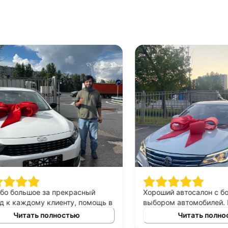
большое за прекрасный
Хороший автосалон с боль
каждому клиенту, помощь в
выбором автомобилей. Ме
томобиля в аренду под
был очень вежлив и прекра
Читать полностью
Читать полность
рекрасный менеджер
разбирался в представлен