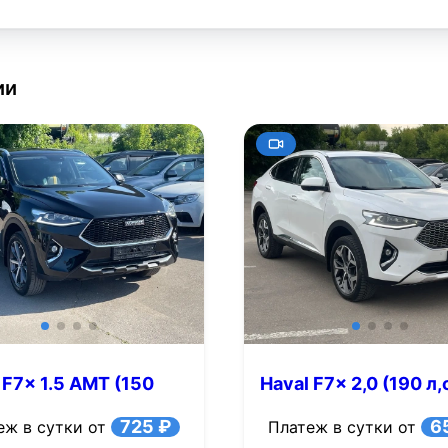
ии
 F7x 1.5 AMT (150
Haval F7x 2,0 (190 л,
AMT, полный привод
725 ₽
6
еж в сутки от
Платеж в сутки от