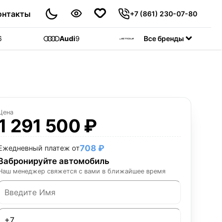
онтакты
+7 (861) 230-07-80
6
Audi
9
Jetour
Все бренды
55
C
Цена
1 291 500 ₽
708 ₽
Ежедневный платеж от
Забронируйте автомобиль
Наш менеджер свяжется с вами в ближайшее время