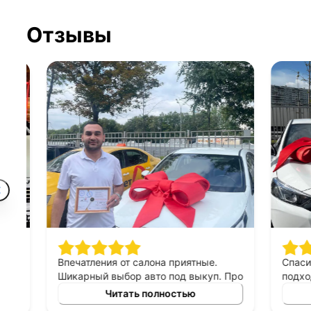
Отзывы
Впечатления от салона приятные.
Спасибо 
Шикарный выбор авто под выкуп. Про
подход к 
персонал могу сказать только
выборе ав
Читать полностью
хорошее, приятны в общении,
выкуп, п