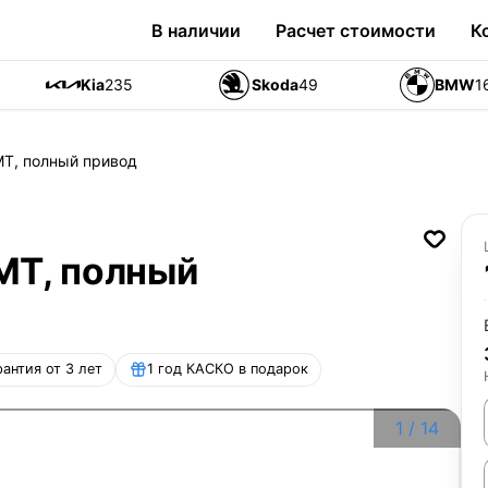
В наличии
Расчет стоимости
К
Kia
235
Skoda
49
BMW
1
AMT, полный привод
AMT, полный
рантия от 3 лет
1 год КАСКО в подарок
1
/
14