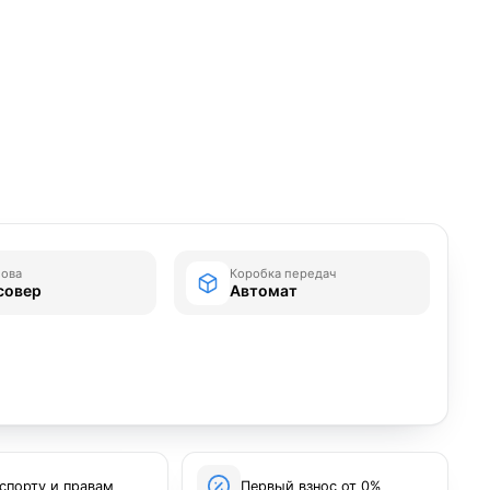
зова
Коробка передач
совер
Автомат
спорту и правам
Первый взнос от 0%