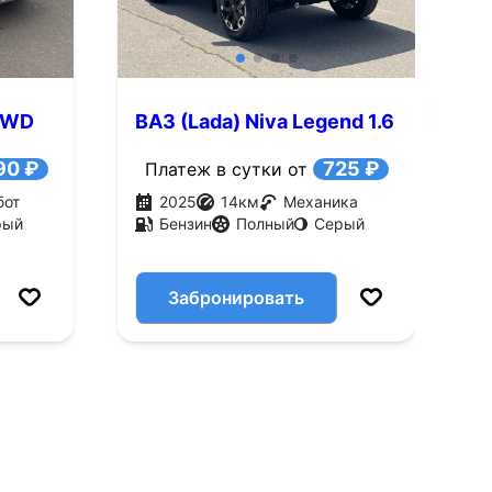
4WD
ВАЗ (Lada) Niva Legend 1.6
K
MT AWD (122 л.с.)
A
90 ₽
725 ₽
Платеж в сутки от
бот
2025
14
км
Механика
рый
Бензин
Полный
Серый
Забронировать