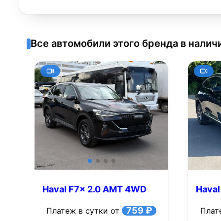
Все автомобили этого бренда в налич
Haval F7x 2.0 AMT 4WD
Haval
(190 л.с.)
л.с.)
759 ₽
Платеж в сутки от
Плат