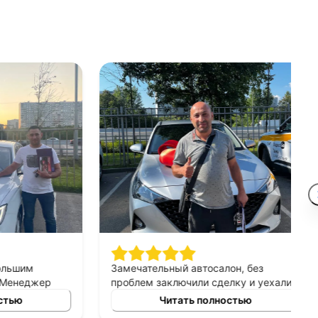
шим
Замечательный автосалон, без
неджер
проблем заключили сделку и уехали в
сно
этот же день на новой машине.
ю
Читать полностью
ных
Рекомендую!