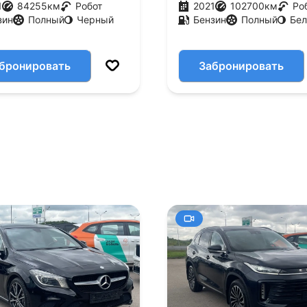
1
84255
км
Робот
2021
102700
км
Ро
зин
Полный
Черный
Бензин
Полный
Бе
бронировать
Забронировать