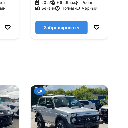
бот
2022
66299
км
Робот
лый
Бензин
Полный
Черный
Забронировать
+11
Смотреть все фото
Смотре