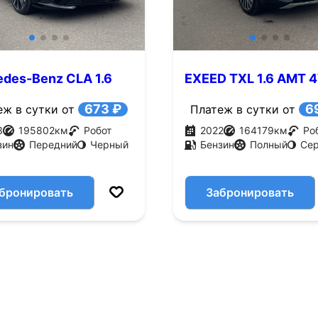
des-Benz CLA 1.6
EXEED TXL 1.6 AMT 
156 л.с.)
(186 л.с.)
673 ₽
6
еж в сутки от
Платеж в сутки от
3
195802
км
Робот
2022
164179
км
Ро
зин
Передний
Черный
Бензин
Полный
Се
бронировать
Забронировать