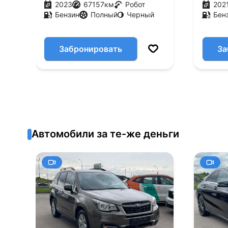
2023
67157
км
Робот
202
Бензин
Полный
Черный
Бен
Забронировать
За
Автомобили за те-же деньги