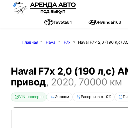
Toyota
64
Hyundai
163
Главная
Haval
F7x
Haval F7x 2,0 (190 л,с) 
Haval F7x 2,0 (190 л,с) 
привод
,
2020
,
70000
км
VIN проверен
Эконом
Рассрочка от 0%
Га