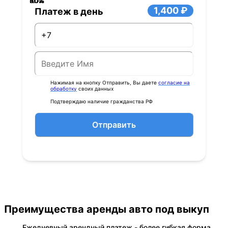
40%
60%
80%
20%
0%
1,400 ₽
Платеж в день
Нажимая на кнопку Отправить, Вы даете
согласие на
обработку
своих данных
Подтверждаю наличие гражданства РФ
Отправить
Преимущества аренды авто под выкуп
Ежедневный арендный платеж - более гибкая форма