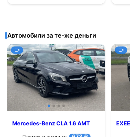
Автомобили за те-же деньги
Mercedes-Benz CLA 1.6 AMT
EXEED T
(156 л.с.)
673 ₽
Платеж в сутки от