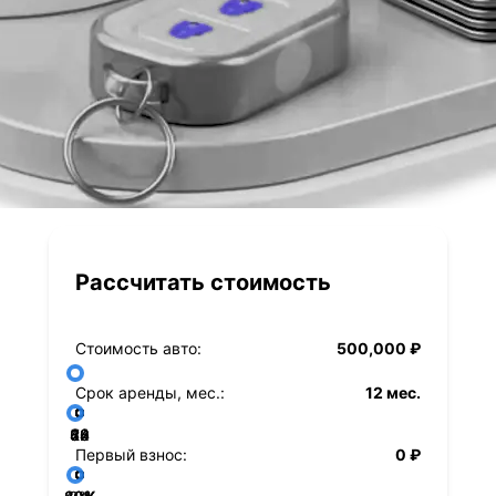
Рассчитать стоимость
Стоимость авто:
500,000 ₽
Срок аренды, мес.:
12 мес.
36
48
60
84
24
72
12
Первый взнос:
0 ₽