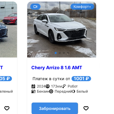
Комфорт+
+9
Смотреть все фото
Смотре
MT
Chery Arrizo 8 1.6 AMT
C
(197 л.с.)
(
05 ₽
1001 ₽
Платеж в сутки от
2024
173
км
Робот
еленый
Бензин
Передний
Белый
Забронировать