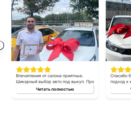
Впечатления от салона приятные.
Спасибо 
Шикарный выбор авто под выкуп. Про
подход к 
персонал могу сказать только
выборе ав
Читать полностью
хорошее, приятны в общении,
выкуп, п
терпеливые, помогают сделать
который б
правильный выбор. Спасибо
автомоби
менеджеру Владимиру за помощь в
выборе авто!