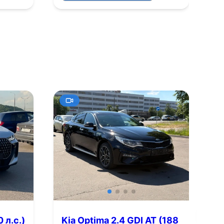
+14
Смотреть все фото
Смотре
 л.с.)
Kia Optima 2.4 GDI AT (188
M