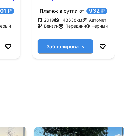
л.с.)
C
01 ₽
932 ₽
Платеж в сутки от
2019
143838
км
Автомат
ерый
Бензин
Передний
Черный
Забронировать