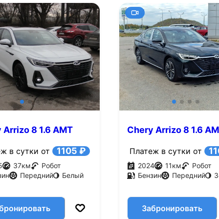
 Arrizo 8 1.6 AMT
Chery Arrizo 8 1.6 A
.с.)
(150 л.с.)
1105 ₽
11
ж в сутки от
Платеж в сутки от
5
37
км
Робот
2024
11
км
Робот
зин
Передний
Белый
Бензин
Передний
З
бронировать
Забронировать