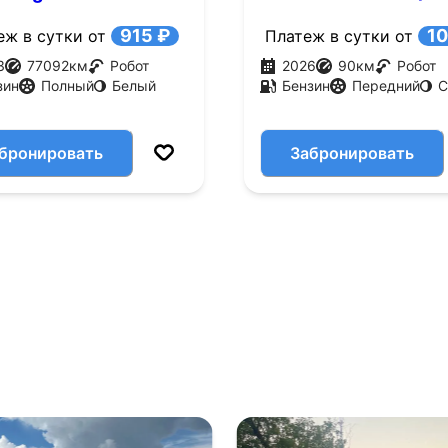
.с.)
915 ₽
10
еж в сутки от
Платеж в сутки от
3
77092
км
Робот
2026
90
км
Робот
зин
Полный
Белый
Бензин
Передний
С
бронировать
Забронировать