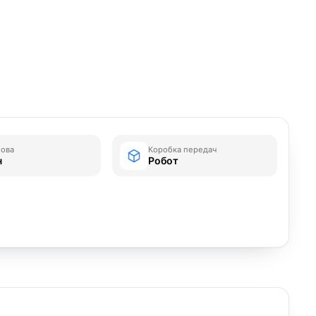
зова
Коробка передач
н
Робот