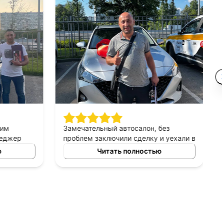
шим
Замечательный автосалон, без
неджер
проблем заключили сделку и уехали в
сно
этот же день на новой машине.
ю
Читать полностью
ных
Рекомендую!
ь авто
 и ценовых
ение