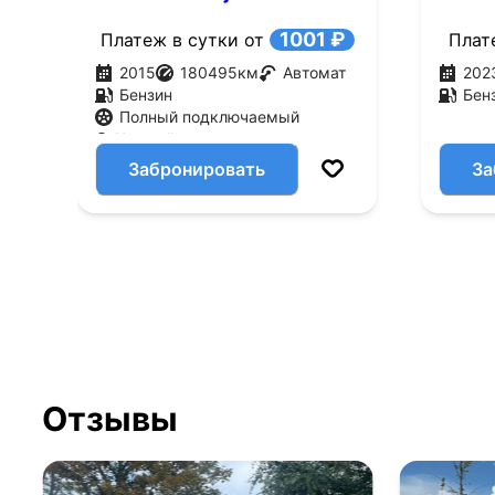
4WD (178 л.с.)
(192 л
1001 ₽
Платеж в сутки от
Плат
2015
180495
км
Автомат
202
Бензин
Бен
Полный подключаемый
Черный
Забронировать
За
Отзывы