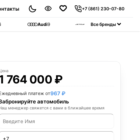
онтакты
+7 (861) 230-07-80
6
Audi
9
Jetour
Все бренды
55
C
Цена
1 764 000 ₽
967 ₽
Ежедневный платеж от
Забронируйте автомобиль
Наш менеджер свяжется с вами в ближайшее время