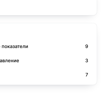
 показатели
9
равление
3
7