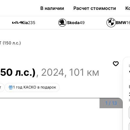
В наличии
Расчет стоимости
К
Kia
235
Skoda
49
BMW
1
 (150 л.с.)
50 л.с.)
,
2024
,
101
км
т
1 год КАСКО в подарок
1
/
13