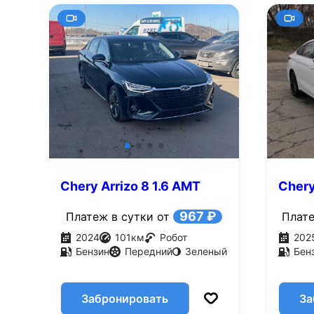
Chery Arrizo 8 1.6 AMT
Chery
(150 л.с.)
(150 л
967 ₽
Платеж в сутки от
Плате
2024
101
км
Робот
202
Бензин
Передний
Зеленый
Бен
Забронировать
За