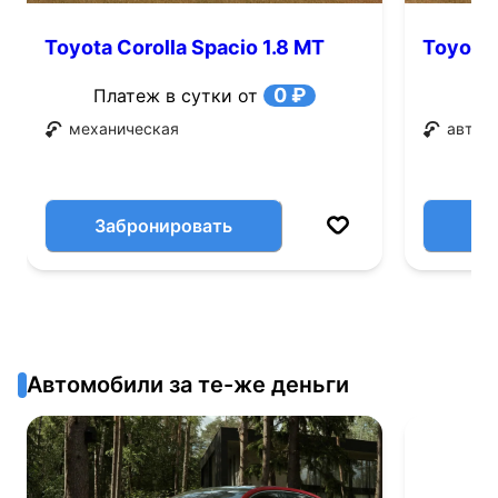
Toyota Corolla Spacio 1.8 MT
Toyota 
FWD (125 л.с.)
л.с.)
0 ₽
Платеж в сутки от
механическая
автом
Забронировать
Автомобили за те-же деньги