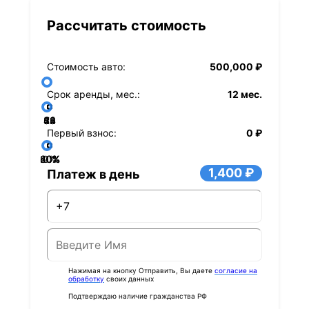
Рассчитать стоимость
Стоимость авто:
500,000 ₽
Срок аренды, мес.:
12 мес.
36
48
60
84
24
72
12
Первый взнос:
0 ₽
40%
60%
80%
20%
0%
1,400 ₽
Платеж в день
Нажимая на кнопку Отправить, Вы даете
согласие на
обработку
своих данных
Подтверждаю наличие гражданства РФ