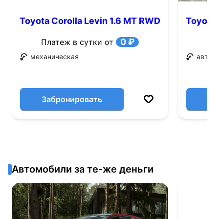
Toyota Corolla Levin 1.6 MT RWD
Toyota 
(115 л.с.)
л.с.)
0 ₽
Платеж в сутки от
механическая
автом
Забронировать
Автомобили за те-же деньги