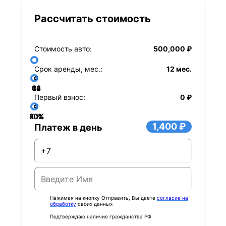
Рассчитать стоимость
Стоимость авто:
500,000 ₽
Срок аренды, мес.:
12 мес.
36
48
60
84
24
72
12
Первый взнос:
0 ₽
40%
60%
80%
20%
0%
1,400 ₽
Платеж в день
Нажимая на кнопку Отправить, Вы даете
согласие на
обработку
своих данных
Подтверждаю наличие гражданства РФ