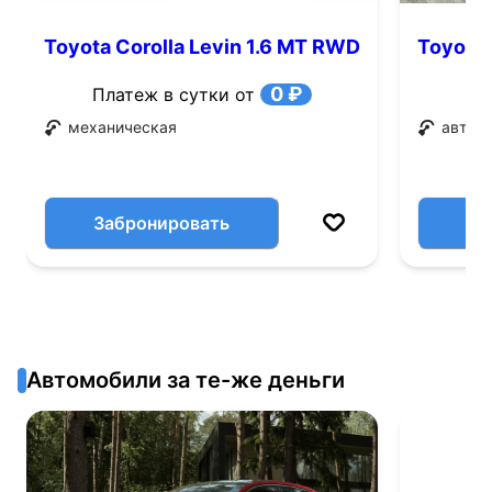
Toyota Corolla Levin 1.6 MT RWD
Toyota 
(115 л.с.)
л.с.)
0 ₽
Платеж в сутки от
механическая
автом
Забронировать
Автомобили за те-же деньги