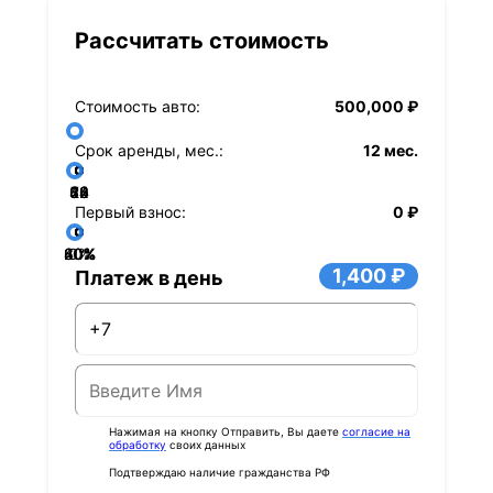
Рассчитать стоимость
Стоимость авто:
500,000 ₽
Срок аренды, мес.:
12 мес.
36
48
60
84
24
72
12
Первый взнос:
0 ₽
40%
60%
80%
20%
0%
1,400 ₽
Платеж в день
Нажимая на кнопку Отправить, Вы даете
согласие на
обработку
своих данных
Подтверждаю наличие гражданства РФ