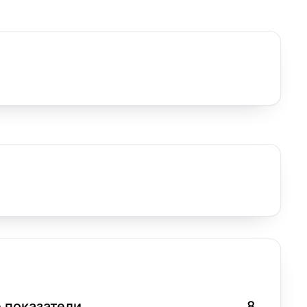
 показатели
8