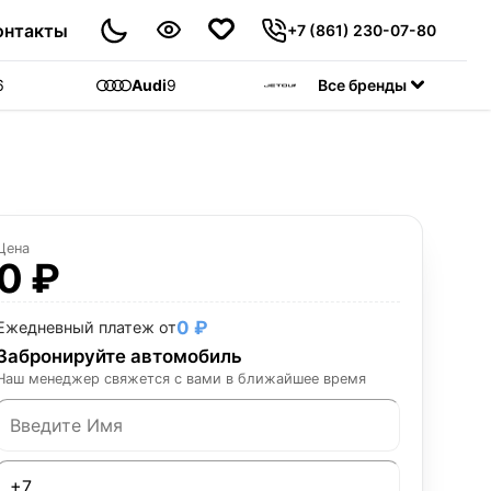
онтакты
+7 (861) 230-07-80
6
Audi
9
Jetour
Все бренды
55
C
Цена
0 ₽
0 ₽
Ежедневный платеж от
Забронируйте автомобиль
Наш менеджер свяжется с вами в ближайшее время