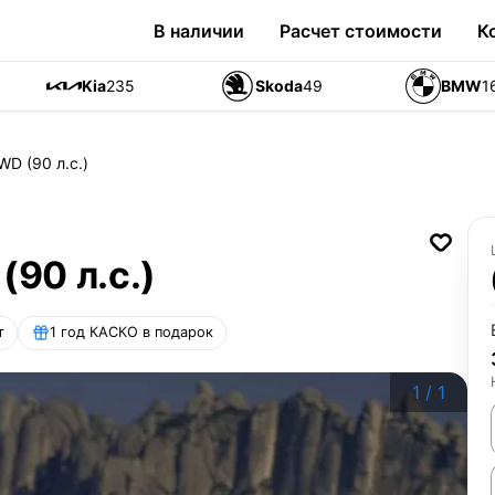
В наличии
Расчет стоимости
К
Kia
235
Skoda
49
BMW
1
WD (90 л.с.)
(90 л.с.)
т
1 год КАСКО в подарок
1
/
1