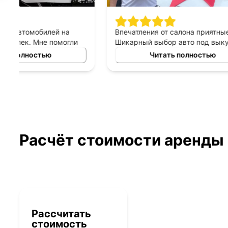
Впечатления от салона приятные.
Спасибо 
Шикарный выбор авто под выкуп. Про
подход к 
персонал могу сказать только
выборе ав
Читать полностью
хорошее, приятны в общении,
выкуп, п
терпеливые, помогают сделать
который б
правильный выбор. Спасибо
автомоби
менеджеру Владимиру за помощь в
выборе авто!
Расчёт стоимости аренды
Рассчитать
стоимость