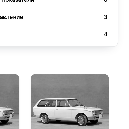
равление
3
4