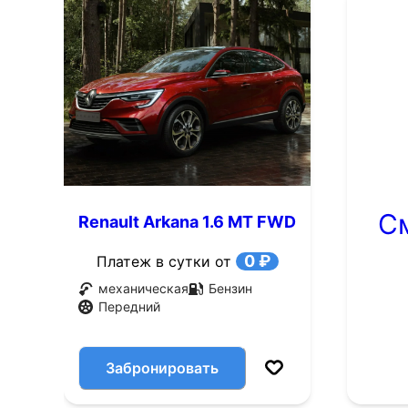
С
Renault Arkana 1.6 MT FWD
(114 л.с.)
0 ₽
Платеж в сутки от
механическая
Бензин
Передний
Забронировать