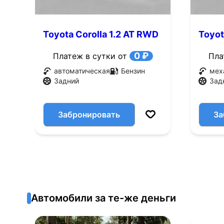
Toyota Corolla 1.2 AT RWD
Toyot
(65 л.с.)
(65 л.
0 ₽
Платеж в сутки от
Пла
автоматическая
Бензин
мех
Задний
Зад
Забронировать
За
Автомобили за те-же деньги