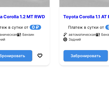
a Corolla 1.2 MT RWD
Toyota Corolla 1.1 A
с.)
(60 л.с.)
0 ₽
теж в сутки от
Платеж в сутки от
аническая
Бензин
автоматическая
Бенз
ний
Задний
бронировать
Забронировать