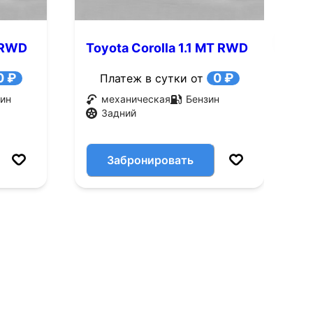
T RWD
Toyota Corolla 1.1 MT RWD
T
(60 л.с.)
(
0 ₽
0 ₽
Платеж в сутки от
ин
механическая
Бензин
Задний
Забронировать