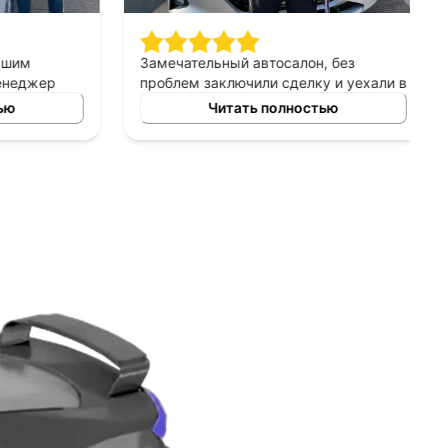
шим
Замечательный автосалон, без
неджер
проблем заключили сделку и уехали в
сно
этот же день на новой машине.
ю
Читать полностью
ных
Рекомендую!
ь авто
 и ценовых
ение