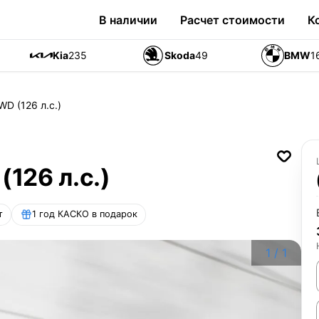
В наличии
Расчет стоимости
К
Kia
235
Skoda
49
BMW
1
WD (126 л.с.)
(126 л.с.)
т
1 год КАСКО в подарок
1
/
1