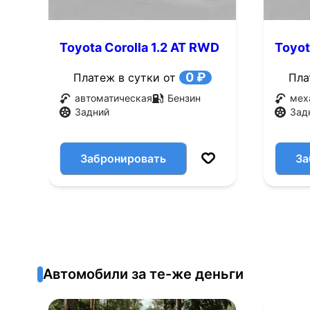
Toyota Corolla 1.2 AT RWD
Toyot
(65 л.с.)
(65 л.
0 ₽
Платеж в сутки от
Пла
автоматическая
Бензин
мех
Задний
Зад
Забронировать
За
Автомобили за те-же деньги