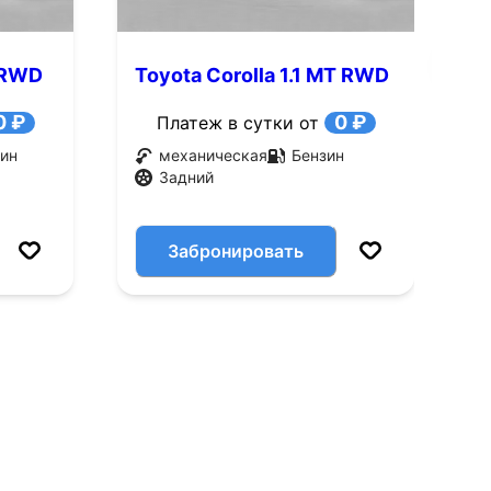
T RWD
Toyota Corolla 1.1 MT RWD
T
(60 л.с.)
(
0 ₽
0 ₽
Платеж в сутки от
ин
механическая
Бензин
Задний
Забронировать