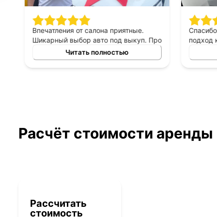
Впечатления от салона приятные.
Спасибо 
Шикарный выбор авто под выкуп. Про
подход к 
персонал могу сказать только
выборе ав
Читать полностью
хорошее, приятны в общении,
выкуп, п
терпеливые, помогают сделать
который б
правильный выбор. Спасибо
автомоби
менеджеру Владимиру за помощь в
выборе авто!
Расчёт стоимости аренды
Рассчитать
стоимость