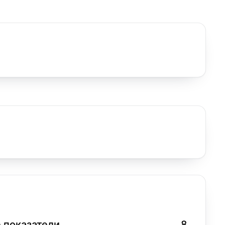
 показатели
8