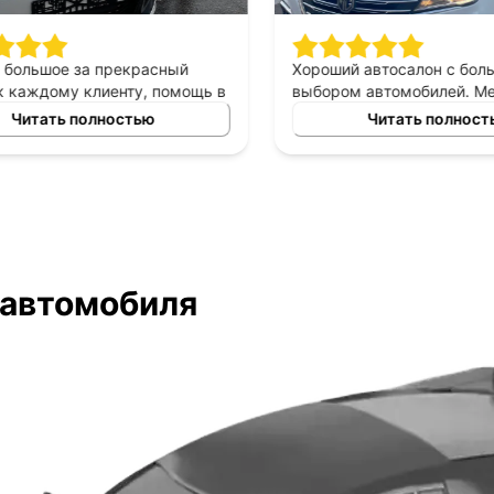
большое за прекрасный
Хороший автосалон с боль
каждому клиенту, помощь в
выбором автомобилей. Ме
томобиля в аренду под
был очень вежлив и прекра
Читать полностью
Читать полность
рекрасный менеджер
разбирался в представлен
ыл всегда с нами на связи,
марках авто. Помог выбрат
лем очень довольны&#41;
исходя из моих требований
ожиданий. Быстрое оформл
документов!
 автомобиля