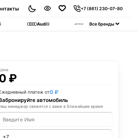
онтакты
+7 (861) 230-07-80
6
Audi
9
Jetour
Все бренды
55
C
Цена
0 ₽
0 ₽
Ежедневный платеж от
Забронируйте автомобиль
Наш менеджер свяжется с вами в ближайшее время