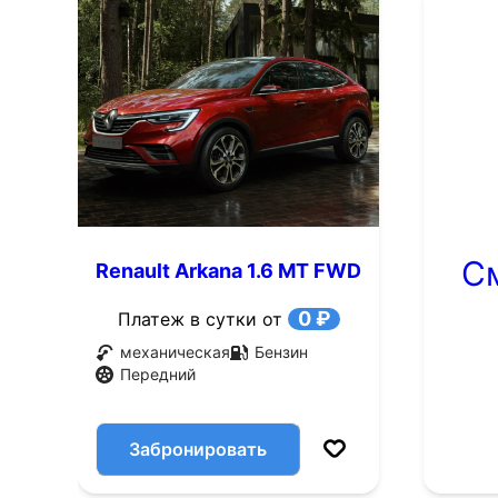
С
Renault Arkana 1.6 MT FWD
(114 л.с.)
0 ₽
Платеж в сутки от
механическая
Бензин
Передний
Забронировать