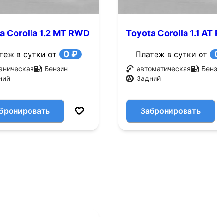
a Corolla 1.2 MT RWD
Toyota Corolla 1.1 A
с.)
(60 л.с.)
0 ₽
теж в сутки от
Платеж в сутки от
аническая
Бензин
автоматическая
Бенз
ний
Задний
бронировать
Забронировать