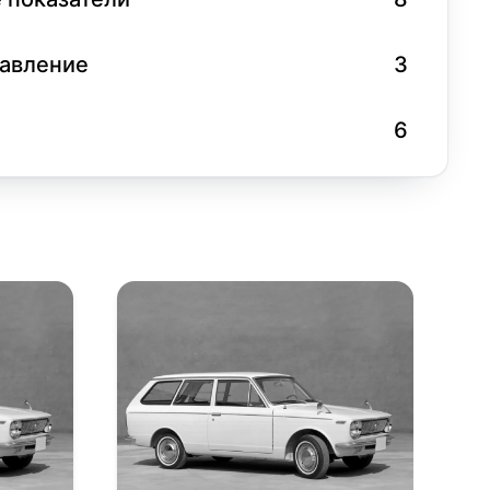
равление
3
6