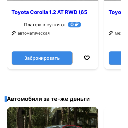
Toyota Corolla 1.2 AT RWD (65
Toyota 
л.с.)
0 ₽
Платеж в сутки от
автоматическая
механ
Забронировать
Автомобили за те-же деньги