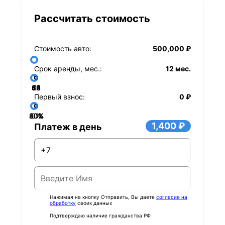
Рассчитать стоимость
Стоимость авто:
500,000 ₽
Срок аренды, мес.:
12 мес.
36
48
60
84
24
72
12
Первый взнос:
0 ₽
40%
60%
80%
20%
0%
1,400 ₽
Платеж в день
Нажимая на кнопку Отправить, Вы даете
согласие на
обработку
своих данных
Подтверждаю наличие гражданства РФ