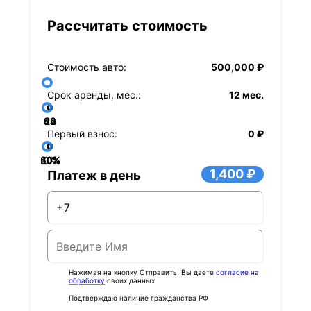
Рассчитать стоимость
Стоимость авто:
500,000 ₽
Срок аренды, мес.:
12 мес.
36
48
60
84
24
72
12
Первый взнос:
0 ₽
40%
60%
80%
20%
0%
1,400 ₽
Платеж в день
Нажимая на кнопку Отправить, Вы даете
согласие на
обработку
своих данных
Подтверждаю наличие гражданства РФ