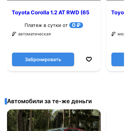
Toyota Corolla 1.2 AT RWD (65
Toyota 
л.с.)
0 ₽
Платеж в сутки от
автоматическая
механ
Забронировать
Автомобили за те-же деньги