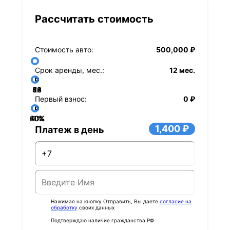
Рассчитать стоимость
Стоимость авто:
500,000 ₽
Срок аренды, мес.:
12 мес.
36
48
60
84
24
72
12
Первый взнос:
0 ₽
40%
60%
80%
20%
0%
1,400 ₽
Платеж в день
Нажимая на кнопку Отправить, Вы даете
согласие на
обработку
своих данных
Подтверждаю наличие гражданства РФ