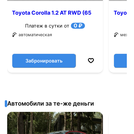
Toyota Corolla 1.2 AT RWD (65
Toyota 
л.с.)
0 ₽
Платеж в сутки от
автоматическая
механ
Забронировать
Автомобили за те-же деньги