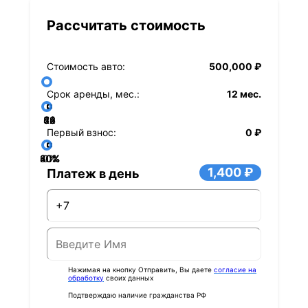
Рассчитать стоимость
Стоимость авто:
500,000 ₽
Срок аренды, мес.:
12 мес.
36
48
60
84
24
72
12
Первый взнос:
0 ₽
40%
60%
80%
20%
0%
1,400 ₽
Платеж в день
Нажимая на кнопку Отправить, Вы даете
согласие на
обработку
своих данных
Подтверждаю наличие гражданства РФ