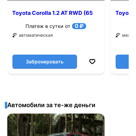
Toyota Corolla 1.2 AT RWD (65
Toyota 
л.с.)
0 ₽
Платеж в сутки от
автоматическая
механ
Забронировать
Автомобили за те-же деньги