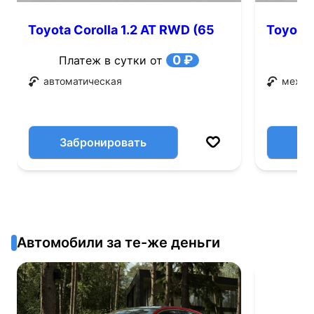
Toyota Corolla 1.2 AT RWD (65
Toyota 
л.с.)
0 ₽
Платеж в сутки от
автоматическая
механ
Забронировать
Автомобили за те-же деньги