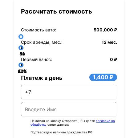
Рассчитать стоимость
Стоимость авто:
500,000 ₽
Срок аренды, мес.:
12 мес.
36
48
60
84
24
72
12
Первый взнос:
0 ₽
40%
60%
80%
20%
0%
1,400 ₽
Платеж в день
Нажимая на кнопку Отправить, Вы даете
согласие на
обработку
своих данных
Подтверждаю наличие гражданства РФ