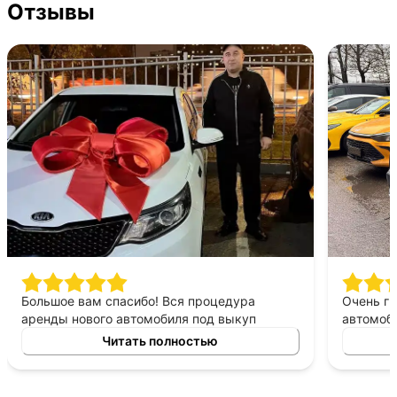
Отзывы
Большое вам спасибо! Вся процедура
Очень г
аренды нового автомобиля под выкуп
автомоби
заняла очень мало времени. Менеджер
Дело сво
Читать полностью
помог с документами на всех стадиях
оформления. Стоимость аренды автомобиля
меня вполне устраивала, как и условия по