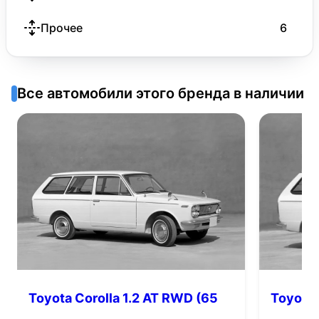
Прочее
6
Все автомобили этого бренда в наличии
Toyota Corolla 1.2 AT RWD (65
Toyota 
л.с.)