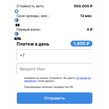
Стоимость авто:
500,000 ₽
Срок аренды, мес.:
12 мес.
36
48
60
84
24
72
12
Первый взнос:
0 ₽
40%
60%
80%
20%
0%
1,400 ₽
Платеж в день
Нажимая на кнопку Отправить, Вы даете
согласие на
обработку
своих данных
Подтверждаю наличие гражданства РФ
Отправить