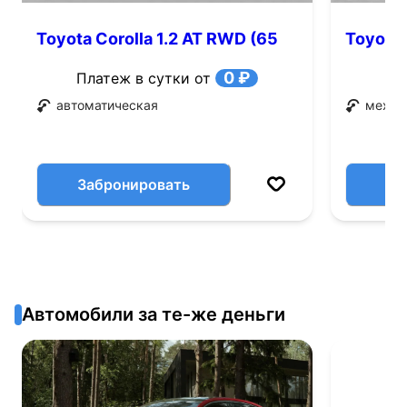
Toyota Corolla 1.2 AT RWD (65
Toyota 
л.с.)
0 ₽
Платеж в сутки от
автоматическая
механ
Забронировать
Автомобили за те-же деньги