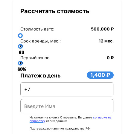
Рассчитать стоимость
Стоимость авто:
500,000 ₽
Срок аренды, мес.:
12 мес.
36
48
60
84
24
72
12
Первый взнос:
0 ₽
40%
60%
80%
20%
0%
1,400 ₽
Платеж в день
Нажимая на кнопку Отправить, Вы даете
согласие на
обработку
своих данных
Подтверждаю наличие гражданства РФ