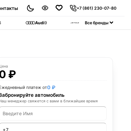
онтакты
+7 (861) 230-07-80
6
Audi
9
Jetour
Все бренды
55
C
Цена
0 ₽
0 ₽
Ежедневный платеж от
Забронируйте автомобиль
Наш менеджер свяжется с вами в ближайшее время