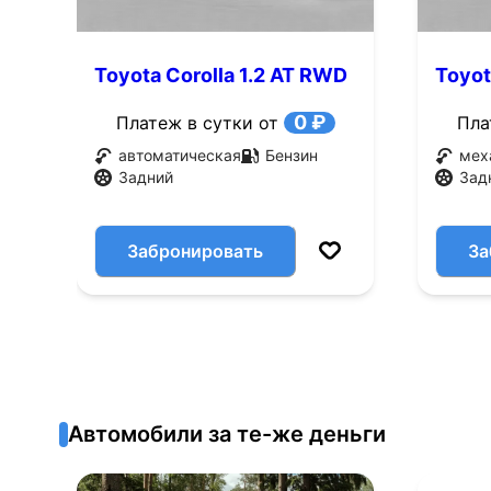
Toyota Corolla 1.2 AT RWD
Toyot
(65 л.с.)
(65 л.
0 ₽
Платеж в сутки от
Пла
автоматическая
Бензин
мех
Задний
Зад
Забронировать
За
Автомобили за те-же деньги