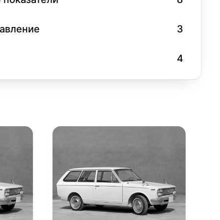
равление
3
4