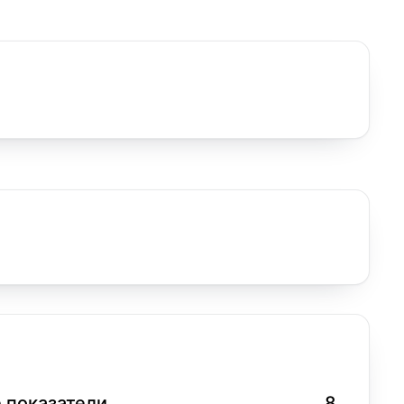
 показатели
8