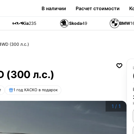
В наличии
Расчет стоимости
К
Kia
235
Skoda
49
BMW
1
 4WD (300 л.с.)
D (300 л.с.)
т
1 год КАСКО в подарок
1
/
1