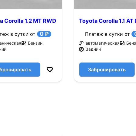
a Corolla 1.2 MT RWD
Toyota Corolla 1.1 A
с.)
(60 л.с.)
0 ₽
теж в сутки от
Платеж в сутки от
аническая
Бензин
автоматическая
Бенз
ний
Задний
бронировать
Забронировать