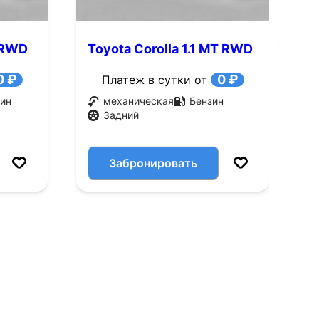
T RWD
Toyota Corolla 1.1 MT RWD
T
(60 л.с.)
(
0 ₽
0 ₽
Платеж в сутки от
ин
механическая
Бензин
Задний
Забронировать