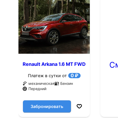
С
Renault Arkana 1.6 MT FWD
(114 л.с.)
0 ₽
Платеж в сутки от
механическая
Бензин
Передний
Забронировать