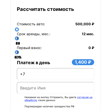
Рассчитать стоимость
Стоимость авто:
500,000 ₽
Срок аренды, мес.:
12 мес.
36
48
60
84
24
72
12
Первый взнос:
0 ₽
40%
60%
80%
20%
0%
1,400 ₽
Платеж в день
Нажимая на кнопку Отправить, Вы даете
согласие на
обработку
своих данных
Подтверждаю наличие гражданства РФ