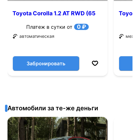
Toyota Corolla 1.2 AT RWD (65
Toyota 
л.с.)
0 ₽
Платеж в сутки от
автоматическая
механ
Забронировать
Автомобили за те-же деньги