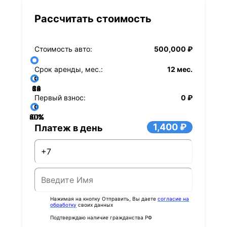
Рассчитать стоимость
Стоимость авто:
500,000 ₽
Срок аренды, мес.:
12 мес.
36
48
60
84
24
72
12
Первый взнос:
0 ₽
40%
60%
80%
20%
0%
1,400 ₽
Платеж в день
Нажимая на кнопку Отправить, Вы даете
согласие на
обработку
своих данных
Подтверждаю наличие гражданства РФ