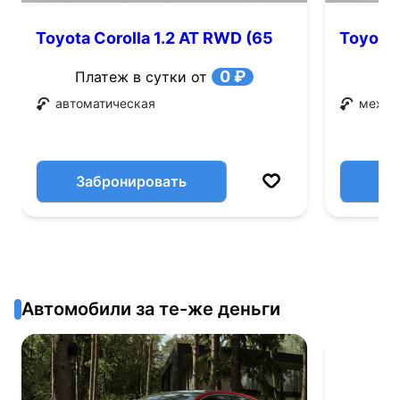
Toyota Corolla 1.2 AT RWD (65
Toyota 
л.с.)
0 ₽
Платеж в сутки от
автоматическая
механ
Забронировать
Автомобили за те-же деньги