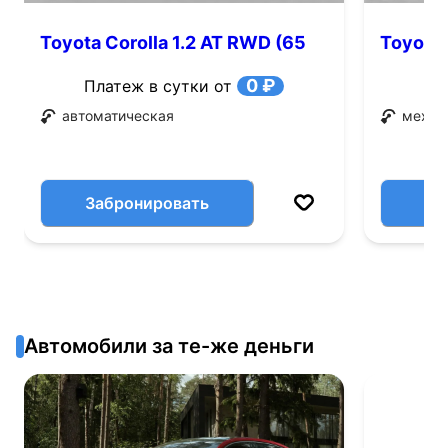
Toyota Corolla 1.2 AT RWD (65
Toyota 
л.с.)
0 ₽
Платеж в сутки от
автоматическая
механ
Забронировать
Автомобили за те-же деньги