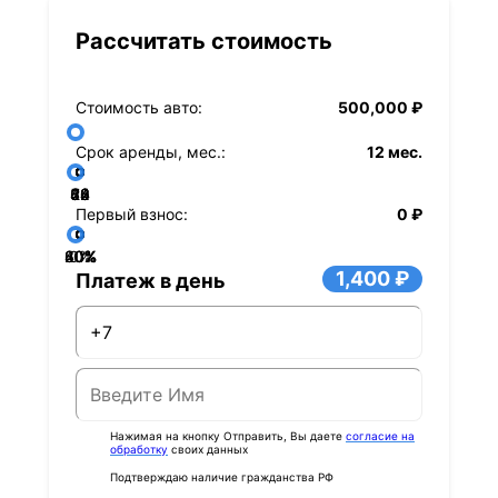
Рассчитать стоимость
Стоимость авто:
500,000 ₽
Срок аренды, мес.:
12 мес.
36
48
60
84
24
72
12
Первый взнос:
0 ₽
40%
60%
80%
20%
0%
1,400 ₽
Платеж в день
Нажимая на кнопку Отправить, Вы даете
согласие на
обработку
своих данных
Подтверждаю наличие гражданства РФ