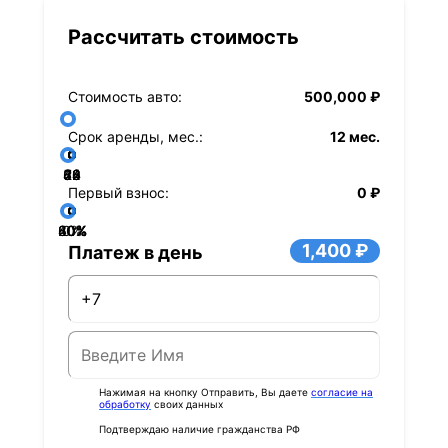
Рассчитать стоимость
Стоимость авто:
500,000 ₽
Срок аренды, мес.:
12 мес.
36
48
60
84
24
72
12
Первый взнос:
0 ₽
40%
60%
80%
20%
0%
1,400 ₽
Платеж в день
Нажимая на кнопку Отправить, Вы даете
согласие на
обработку
своих данных
Подтверждаю наличие гражданства РФ