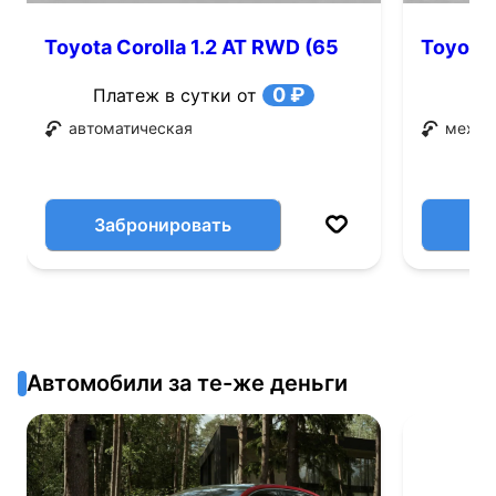
Toyota Corolla 1.2 AT RWD (65
Toyota 
л.с.)
0 ₽
Платеж в сутки от
автоматическая
механ
Забронировать
Автомобили за те-же деньги