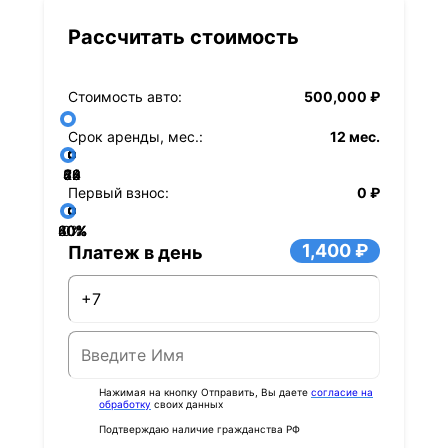
Рассчитать стоимость
Стоимость авто:
500,000 ₽
Срок аренды, мес.:
12 мес.
36
48
60
84
24
72
12
Первый взнос:
0 ₽
40%
60%
80%
20%
0%
1,400 ₽
Платеж в день
Нажимая на кнопку Отправить, Вы даете
согласие на
обработку
своих данных
Подтверждаю наличие гражданства РФ