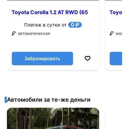
Toyota Corolla 1.2 AT RWD (65
Toyota 
л.с.)
0 ₽
Платеж в сутки от
автоматическая
механ
Забронировать
Автомобили за те-же деньги