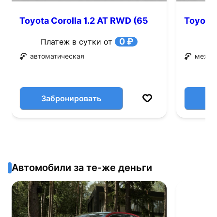
Toyota Corolla 1.2 AT RWD (65
Toyota 
л.с.)
0 ₽
Платеж в сутки от
автоматическая
механ
Забронировать
Автомобили за те-же деньги