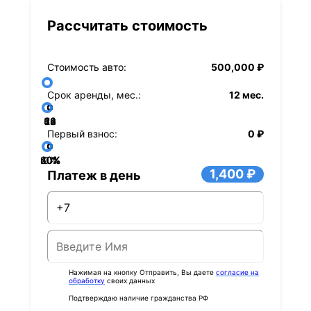
Рассчитать стоимость
Стоимость авто:
500,000 ₽
Срок аренды, мес.:
12 мес.
36
48
60
84
24
72
12
Первый взнос:
0 ₽
40%
60%
80%
20%
0%
1,400 ₽
Платеж в день
Нажимая на кнопку Отправить, Вы даете
согласие на
обработку
своих данных
Подтверждаю наличие гражданства РФ