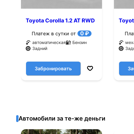
Toyota Corolla 1.2 AT RWD
Toyot
(65 л.с.)
(65 л.
0 ₽
Платеж в сутки от
Пла
автоматическая
Бензин
мех
Задний
Зад
Забронировать
За
Автомобили за те-же деньги