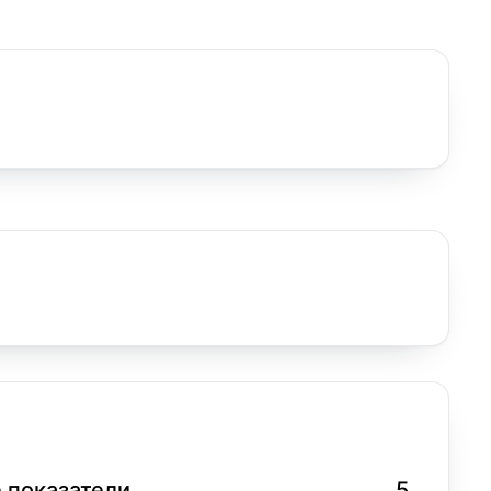
 показатели
5