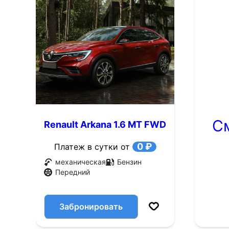
С
Renault Arkana 1.6 MT FWD
(114 л.с.)
0 ₽
Платеж в сутки от
механическая
Бензин
Передний
Забронировать