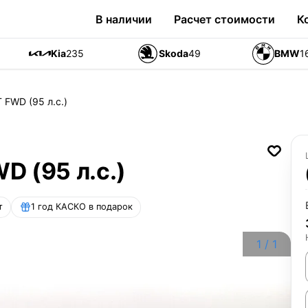
В наличии
Расчет стоимости
К
Kia
235
Skoda
49
BMW
1
T FWD (95 л.с.)
WD (95 л.с.)
т
1 год КАСКО в подарок
1
/
1