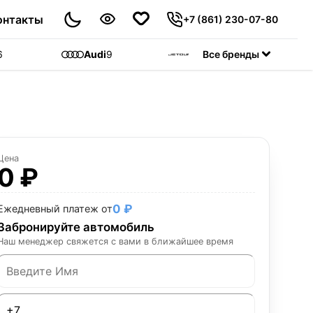
онтакты
+7 (861) 230-07-80
6
Audi
9
Jetour
Все бренды
55
C
Цена
0 ₽
0 ₽
Ежедневный платеж от
Забронируйте автомобиль
Наш менеджер свяжется с вами в ближайшее время