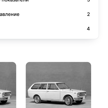
равление
2
4