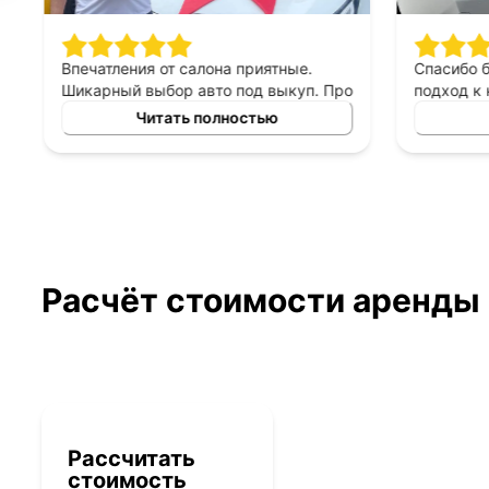
Впечатления от салона приятные.
Спасибо 
Шикарный выбор авто под выкуп. Про
подход к 
персонал могу сказать только
выборе ав
Читать полностью
хорошее, приятны в общении,
выкуп, п
терпеливые, помогают сделать
который б
правильный выбор. Спасибо
автомоби
менеджеру Владимиру за помощь в
выборе авто!
Расчёт стоимости аренды
Рассчитать
стоимость