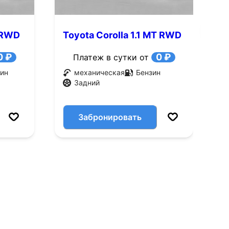
T RWD
Toyota Corolla 1.1 MT RWD
T
(60 л.с.)
(
0 ₽
0 ₽
Платеж в сутки от
ин
механическая
Бензин
Задний
Забронировать