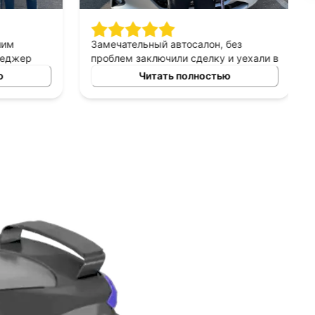
шим
Замечательный автосалон, без
неджер
проблем заключили сделку и уехали в
сно
этот же день на новой машине.
ю
Читать полностью
ных
Рекомендую!
ь авто
 и ценовых
ение