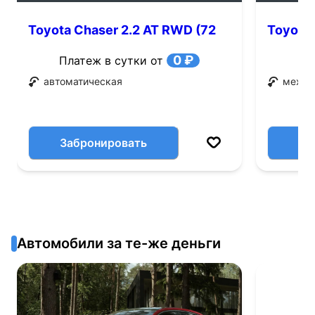
Toyota Chaser 2.2 AT RWD (72
Toyota 
л.с.)
0 ₽
Платеж в сутки от
автоматическая
механ
Забронировать
Автомобили за те-же деньги