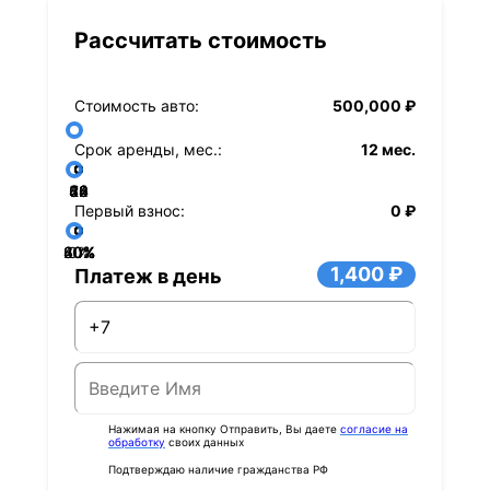
Рассчитать стоимость
Стоимость авто:
500,000 ₽
Срок аренды, мес.:
12 мес.
36
48
60
84
24
72
12
Первый взнос:
0 ₽
40%
60%
80%
20%
0%
1,400 ₽
Платеж в день
Нажимая на кнопку Отправить, Вы даете
согласие на
обработку
своих данных
Подтверждаю наличие гражданства РФ