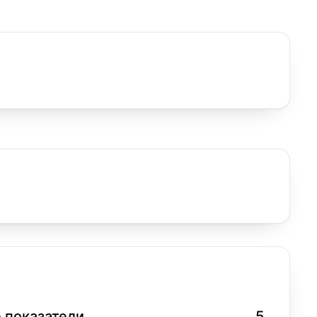
 показатели
5