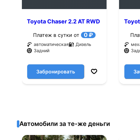
Toyota Chaser 2.2 AT RWD
Toyot
(72 л.с.)
(72 л.
0 ₽
Платеж в сутки от
Пла
автоматическая
Дизель
мех
Задний
Зад
Забронировать
За
Автомобили за те-же деньги