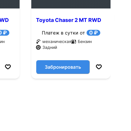
 RWD
Toyota Chaser 2 MT RWD
T
(125 л.с.)
(
0 ₽
0 ₽
Платеж в сутки от
ин
механическая
Бензин
Задний
Забронировать