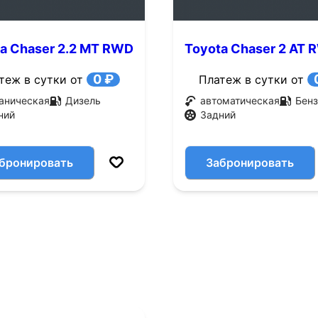
a Chaser 2.2 MT RWD
Toyota Chaser 2 AT
с.)
(125 л.с.)
0 ₽
теж в сутки от
Платеж в сутки от
аническая
Дизель
автоматическая
Бенз
ний
Задний
бронировать
Забронировать