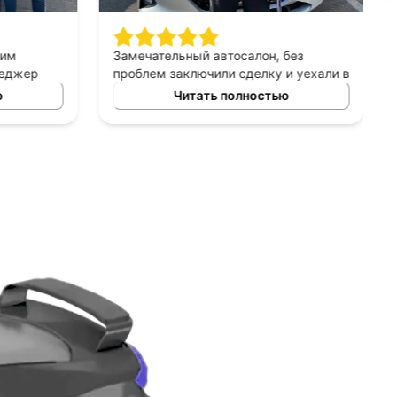
шим
Замечательный автосалон, без
неджер
проблем заключили сделку и уехали в
сно
этот же день на новой машине.
ю
Читать полностью
ных
Рекомендую!
ь авто
 и ценовых
ение