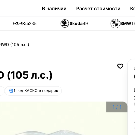
В наличии
Расчет стоимости
К
Kia
235
Skoda
49
BMW
1
 RWD (105 л.с.)
 (105 л.с.)
т
1 год КАСКО в подарок
1
/
1