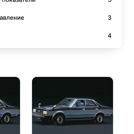
равление
3
4