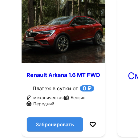
С
Renault Arkana 1.6 MT FWD
(114 л.с.)
0 ₽
Платеж в сутки от
механическая
Бензин
Передний
Забронировать