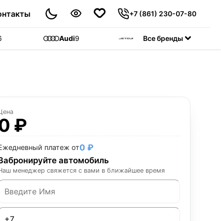
онтакты
+7 (861) 230-07-80
6
Audi
9
Jetour
Все бренды
55
C
Цена
0 ₽
0 ₽
Ежедневный платеж от
Забронируйте автомобиль
Наш менеджер свяжется с вами в ближайшее время