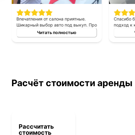
Впечатления от салона приятные.
Спасибо 
Шикарный выбор авто под выкуп. Про
подход к 
персонал могу сказать только
выборе ав
Читать полностью
хорошее, приятны в общении,
выкуп, п
терпеливые, помогают сделать
который б
правильный выбор. Спасибо
автомоби
менеджеру Владимиру за помощь в
выборе авто!
Расчёт стоимости аренды
Рассчитать
стоимость