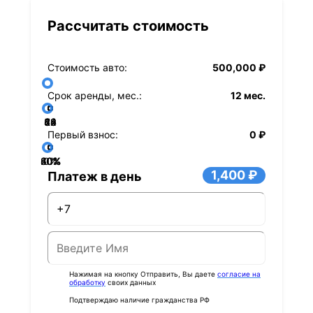
Рассчитать стоимость
Стоимость авто:
500,000 ₽
Срок аренды, мес.:
12 мес.
36
48
60
84
24
72
12
Первый взнос:
0 ₽
40%
60%
80%
20%
0%
1,400 ₽
Платеж в день
Нажимая на кнопку Отправить, Вы даете
согласие на
обработку
своих данных
Подтверждаю наличие гражданства РФ