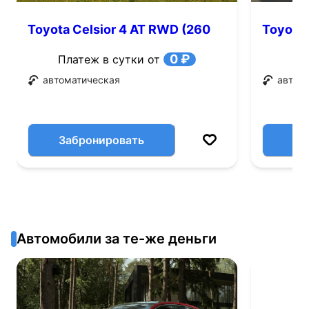
Toyota Celsior 4 AT RWD (260
Toyota 
л.с.)
0 ₽
Платеж в сутки от
автоматическая
автом
Забронировать
Автомобили за те-же деньги