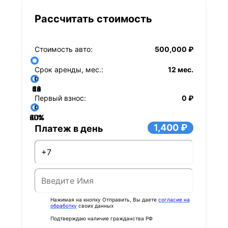
Рассчитать стоимость
Стоимость авто:
500,000 ₽
Срок аренды, мес.:
12 мес.
36
48
60
84
24
72
12
Первый взнос:
0 ₽
40%
60%
80%
20%
0%
1,400 ₽
Платеж в день
Нажимая на кнопку Отправить, Вы даете
согласие на
обработку
своих данных
Подтверждаю наличие гражданства РФ