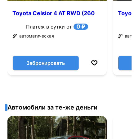
Toyota Celsior 4 AT RWD (260
Toyota 
л.с.)
0 ₽
Платеж в сутки от
автоматическая
автом
Забронировать
Автомобили за те-же деньги