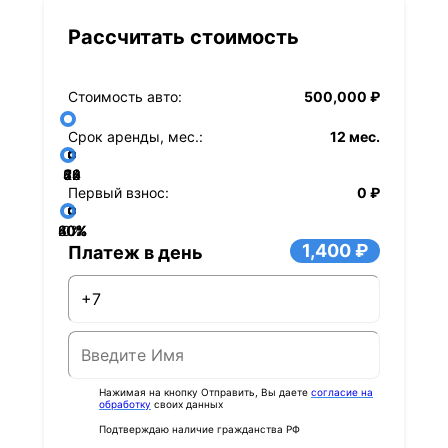
Рассчитать стоимость
Стоимость авто:
500,000 ₽
Срок аренды, мес.:
12 мес.
36
48
60
84
24
72
12
Первый взнос:
0 ₽
40%
60%
80%
20%
0%
1,400 ₽
Платеж в день
Нажимая на кнопку Отправить, Вы даете
согласие на
обработку
своих данных
Подтверждаю наличие гражданства РФ