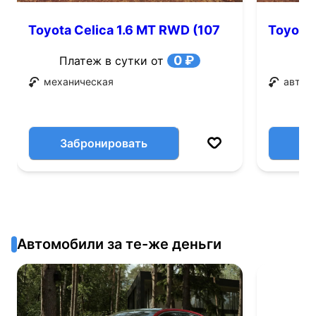
Toyota Celica 1.6 MT RWD (107
Toyota 
л.с.)
0 ₽
Платеж в сутки от
механическая
автом
Забронировать
Автомобили за те-же деньги