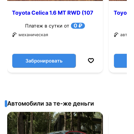
Toyota Celica 1.6 MT RWD (107
Toyota 
л.с.)
0 ₽
Платеж в сутки от
механическая
автом
Забронировать
Автомобили за те-же деньги