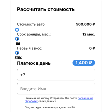
Рассчитать стоимость
Стоимость авто:
500,000 ₽
Срок аренды, мес.:
12 мес.
36
48
60
84
24
72
12
Первый взнос:
0 ₽
40%
60%
80%
20%
0%
1,400 ₽
Платеж в день
Нажимая на кнопку Отправить, Вы даете
согласие на
обработку
своих данных
Подтверждаю наличие гражданства РФ