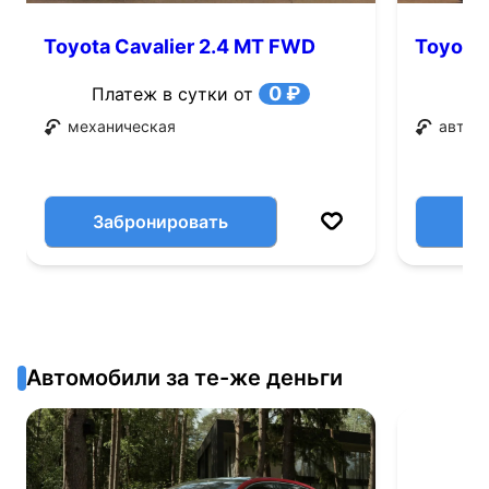
Toyota Cavalier 2.4 MT FWD
Toyota 
(150 л.с.)
0 ₽
Платеж в сутки от
механическая
автом
Забронировать
Автомобили за те-же деньги