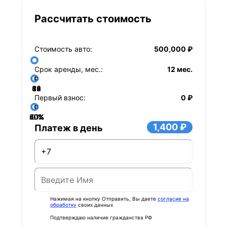
Рассчитать стоимость
Стоимость авто:
500,000 ₽
Срок аренды, мес.:
12 мес.
36
48
60
84
24
72
12
Первый взнос:
0 ₽
40%
60%
80%
20%
0%
1,400 ₽
Платеж в день
Нажимая на кнопку Отправить, Вы даете
согласие на
обработку
своих данных
Подтверждаю наличие гражданства РФ