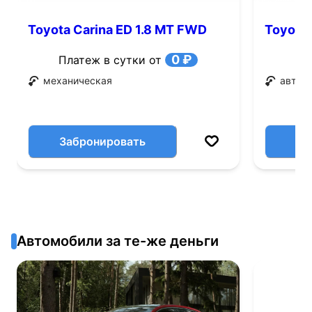
Toyota Carina ED 1.8 MT FWD
Toyota 
(113 л.с.)
0 ₽
Платеж в сутки от
механическая
автом
Забронировать
Автомобили за те-же деньги