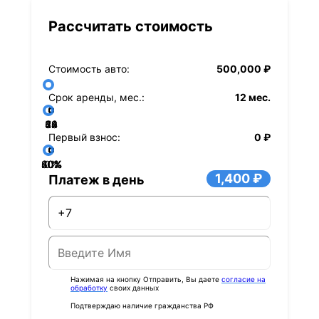
Рассчитать стоимость
Стоимость авто:
500,000 ₽
Срок аренды, мес.:
12 мес.
36
48
60
84
24
72
12
Первый взнос:
0 ₽
40%
60%
80%
20%
0%
1,400 ₽
Платеж в день
Нажимая на кнопку Отправить, Вы даете
согласие на
обработку
своих данных
Подтверждаю наличие гражданства РФ