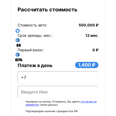
Рассчитать стоимость
Стоимость авто:
500,000 ₽
Срок аренды, мес.:
12 мес.
36
48
60
84
24
72
12
Первый взнос:
0 ₽
40%
60%
80%
20%
0%
1,400 ₽
Платеж в день
Нажимая на кнопку Отправить, Вы даете
согласие на
обработку
своих данных
Подтверждаю наличие гражданства РФ