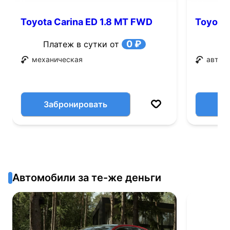
Toyota Carina ED 1.8 MT FWD
Toyota 
(113 л.с.)
0 ₽
Платеж в сутки от
механическая
автом
Забронировать
Автомобили за те-же деньги