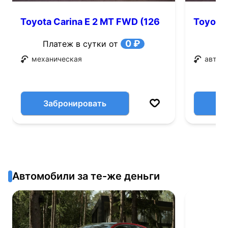
Toyota Carina E 2 MT FWD (126
Toyota 
л.с.)
0 ₽
Платеж в сутки от
механическая
автом
Забронировать
Автомобили за те-же деньги