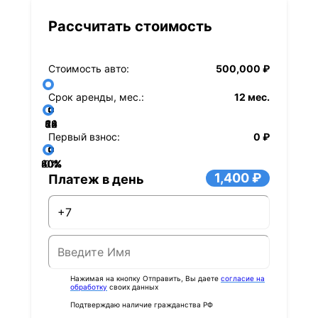
Рассчитать стоимость
Стоимость авто:
500,000 ₽
Срок аренды, мес.:
12 мес.
36
48
60
84
24
72
12
Первый взнос:
0 ₽
40%
60%
80%
20%
0%
1,400 ₽
Платеж в день
Нажимая на кнопку Отправить, Вы даете
согласие на
обработку
своих данных
Подтверждаю наличие гражданства РФ