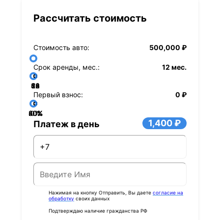
Рассчитать стоимость
Стоимость авто:
500,000 ₽
Срок аренды, мес.:
12 мес.
36
48
60
84
24
72
12
Первый взнос:
0 ₽
40%
60%
80%
20%
0%
1,400 ₽
Платеж в день
Нажимая на кнопку Отправить, Вы даете
согласие на
обработку
своих данных
Подтверждаю наличие гражданства РФ