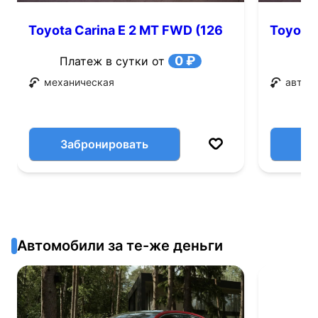
Toyota Carina E 2 MT FWD (126
Toyota 
л.с.)
0 ₽
Платеж в сутки от
механическая
автом
Забронировать
Автомобили за те-же деньги