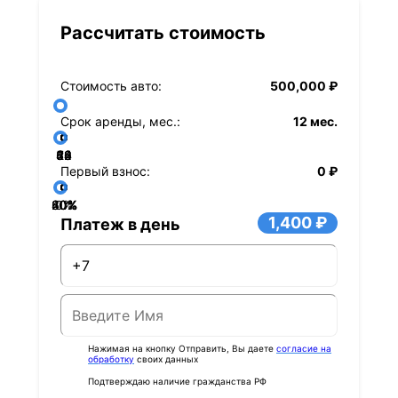
Рассчитать стоимость
Стоимость авто:
500,000 ₽
Срок аренды, мес.:
12 мес.
36
48
60
84
24
72
12
Первый взнос:
0 ₽
40%
60%
80%
20%
0%
1,400 ₽
Платеж в день
Нажимая на кнопку Отправить, Вы даете
согласие на
обработку
своих данных
Подтверждаю наличие гражданства РФ