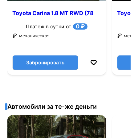
Toyota Carina 1.8 MT RWD (78
Toyota 
л.с.)
0 ₽
Платеж в сутки от
механическая
механ
Забронировать
Автомобили за те-же деньги