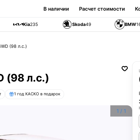
В наличии
Расчет стоимости
К
Kia
235
Skoda
49
BMW
1
4WD (98 л.с.)
 (98 л.с.)
т
1 год КАСКО в подарок
1
/
1