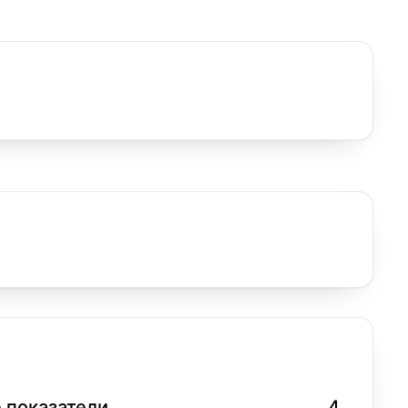
 показатели
4