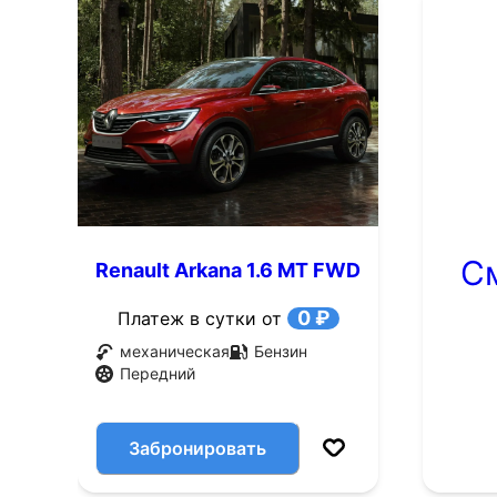
С
Renault Arkana 1.6 MT FWD
(114 л.с.)
0 ₽
Платеж в сутки от
механическая
Бензин
Передний
Забронировать