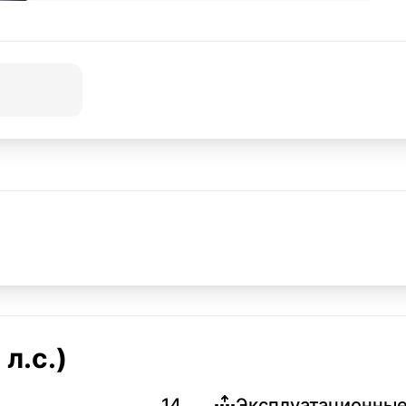
л.с.)
14
Эксплуатационные