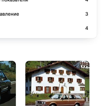
равление
3
4