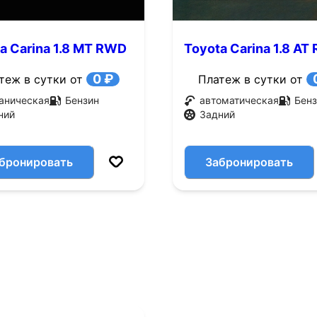
a Carina 1.8 MT RWD
Toyota Carina 1.8 AT
с.)
(78 л.с.)
0 ₽
теж в сутки от
Платеж в сутки от
аническая
Бензин
автоматическая
Бенз
ний
Задний
бронировать
Забронировать