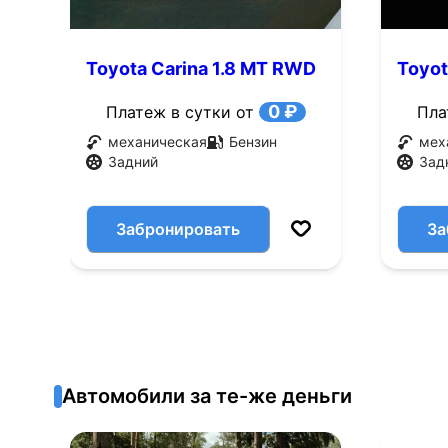
Toyota Carina 1.8 MT RWD
Toyot
(78 л.с.)
(98 л.
0 ₽
Платеж в сутки от
Пла
механическая
Бензин
мех
Задний
Зад
Забронировать
За
Автомобили за те-же деньги