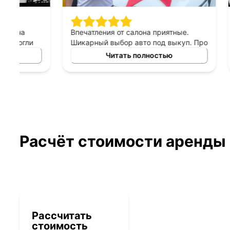
Впечатления от салона приятные.
Спасибо 
Шикарный выбор авто под выкуп. Про
подход к 
персонал могу сказать только
выборе ав
Читать полностью
хорошее, приятны в общении,
выкуп, п
терпеливые, помогают сделать
который б
правильный выбор. Спасибо
автомоби
менеджеру Владимиру за помощь в
выборе авто!
Расчёт стоимости аренды
Рассчитать
стоимость