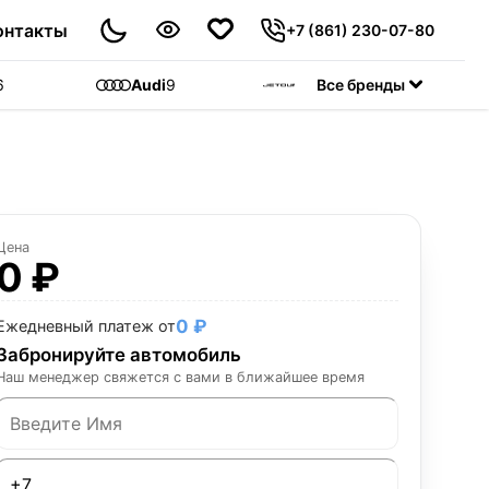
онтакты
+7 (861) 230-07-80
6
Audi
9
Jetour
Все бренды
55
C
Цена
0 ₽
0 ₽
Ежедневный платеж от
Забронируйте автомобиль
Наш менеджер свяжется с вами в ближайшее время