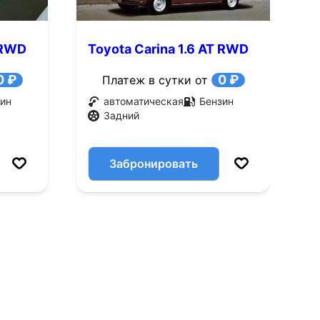
 RWD
Toyota Carina 1.6 AT RWD
T
(75 л.с.)
(
0 ₽
0 ₽
Платеж в сутки от
ин
автоматическая
Бензин
Задний
Забронировать