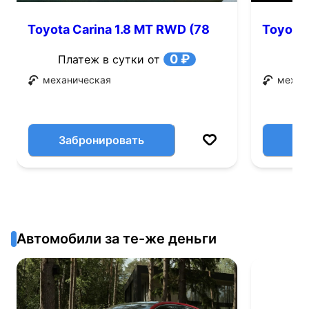
Toyota Carina 1.8 MT RWD (78
Toyota 
л.с.)
0 ₽
Платеж в сутки от
механическая
механ
Забронировать
Автомобили за те-же деньги