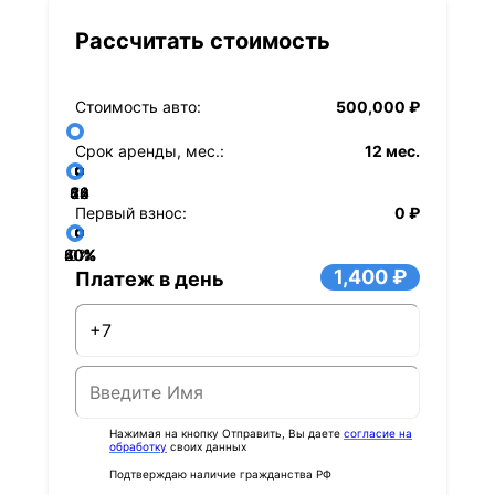
Рассчитать стоимость
Стоимость авто:
500,000 ₽
Срок аренды, мес.:
12 мес.
36
48
60
84
24
72
12
Первый взнос:
0 ₽
40%
60%
80%
20%
0%
1,400 ₽
Платеж в день
Нажимая на кнопку Отправить, Вы даете
согласие на
обработку
своих данных
Подтверждаю наличие гражданства РФ