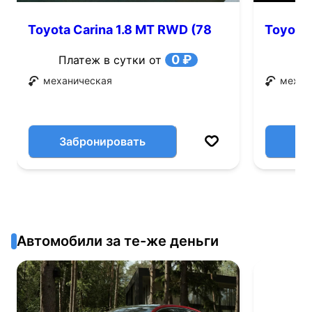
Toyota Carina 1.8 MT RWD (78
Toyota 
л.с.)
0 ₽
Платеж в сутки от
механическая
механ
Забронировать
Автомобили за те-же деньги