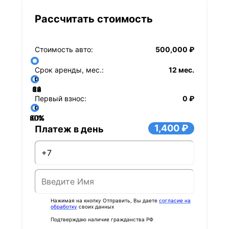
Рассчитать стоимость
Стоимость авто:
500,000 ₽
Срок аренды, мес.:
12 мес.
36
48
60
84
24
72
12
Первый взнос:
0 ₽
40%
60%
80%
20%
0%
1,400 ₽
Платеж в день
Нажимая на кнопку Отправить, Вы даете
согласие на
обработку
своих данных
Подтверждаю наличие гражданства РФ