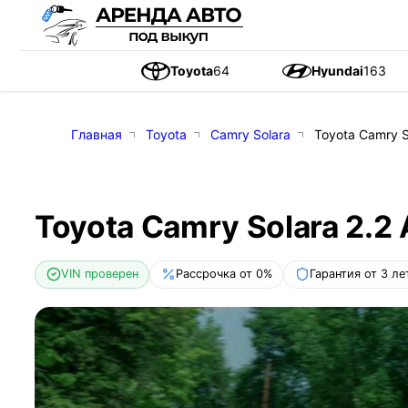
Toyota
64
Hyundai
163
Главная
Toyota
Camry Solara
Toyota Camry S
Toyota Camry Solara 2.2 
VIN проверен
Рассрочка от 0%
Гарантия от 3 ле