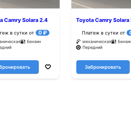
a Camry Solara 2.4
Toyota Camry Solara 
D (157 л.с.)
MT FWD (137 л.с.)
0 ₽
теж в сутки от
Платеж в сутки от
аническая
Бензин
механическая
Бензи
едний
Передний
бронировать
Забронировать