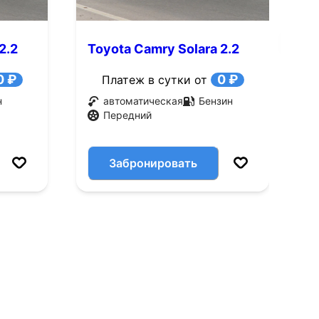
2.2
Toyota Camry Solara 2.2
T
AT FWD (137 л.с.)
F
0 ₽
0 ₽
Платеж в сутки от
н
автоматическая
Бензин
Передний
Забронировать