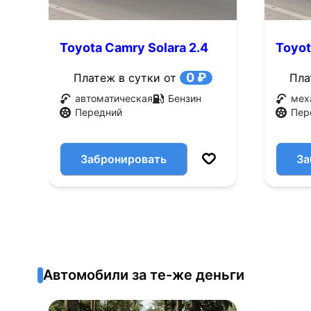
Toyota Camry Solara 2.4
Toyot
AT FWD (157 л.с.)
MT FW
0 ₽
Платеж в сутки от
Пла
автоматическая
Бензин
мех
Передний
Пер
Забронировать
За
Автомобили за те-же деньги