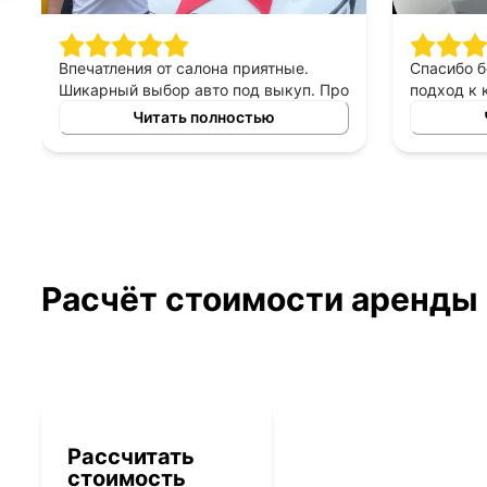
Впечатления от салона приятные.
Спасибо 
Шикарный выбор авто под выкуп. Про
подход к 
персонал могу сказать только
выборе ав
Читать полностью
хорошее, приятны в общении,
выкуп, п
терпеливые, помогают сделать
который б
правильный выбор. Спасибо
автомоби
менеджеру Владимиру за помощь в
выборе авто!
Расчёт стоимости аренды
Рассчитать
стоимость