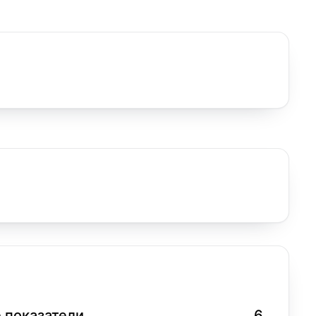
 показатели
6