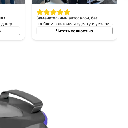
шим
Замечательный автосалон, без
неджер
проблем заключили сделку и уехали в
сно
этот же день на новой машине.
ю
Читать полностью
ных
Рекомендую!
ь авто
 и ценовых
ение