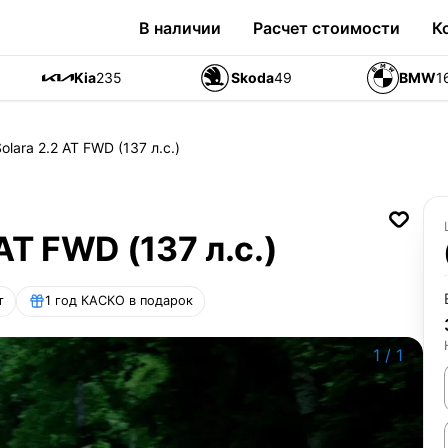
В наличии
Расчет стоимости
К
Kia
235
Skoda
49
BMW
1
olara 2.2 AT FWD (137 л.с.)
AT FWD (137 л.с.)
т
1 год КАСКО в подарок
1
/
1