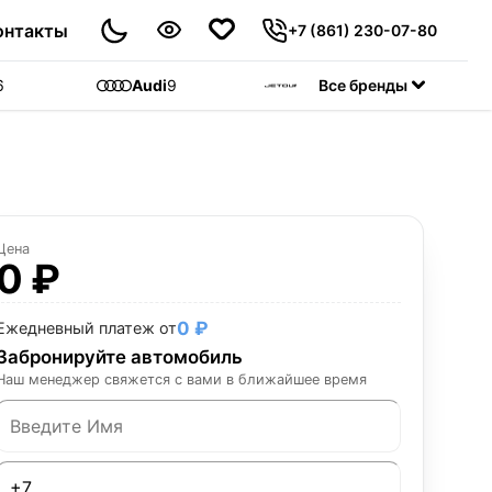
онтакты
+7 (861) 230-07-80
6
Audi
9
Jetour
Все бренды
55
C
Цена
0 ₽
0 ₽
Ежедневный платеж от
Забронируйте автомобиль
Наш менеджер свяжется с вами в ближайшее время