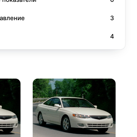
равление
3
4