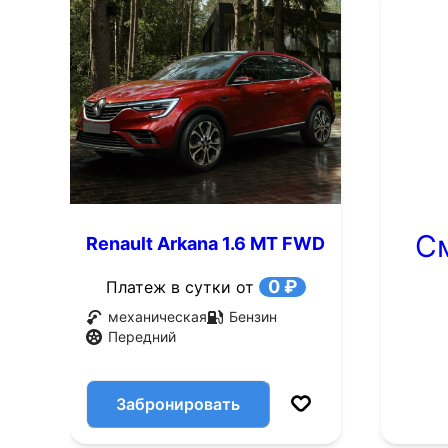
С
Renault Arkana 1.6 MT FWD
(114 л.с.)
0 ₽
Платеж в сутки от
механическая
Бензин
Передний
Забронировать