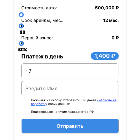
Стоимость авто:
500,000 ₽
Срок аренды, мес.:
12 мес.
36
48
60
84
24
72
12
Первый взнос:
0 ₽
40%
60%
80%
20%
0%
1,400 ₽
Платеж в день
Нажимая на кнопку Отправить, Вы даете
согласие на
обработку
своих данных
Подтверждаю наличие гражданства РФ
Отправить