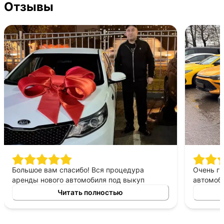
Отзывы
Большое вам спасибо! Вся процедура
Очень г
аренды нового автомобиля под выкуп
автомоби
заняла очень мало времени. Менеджер
Дело сво
Читать полностью
помог с документами на всех стадиях
оформления. Стоимость аренды автомобиля
меня вполне устраивала, как и условия по