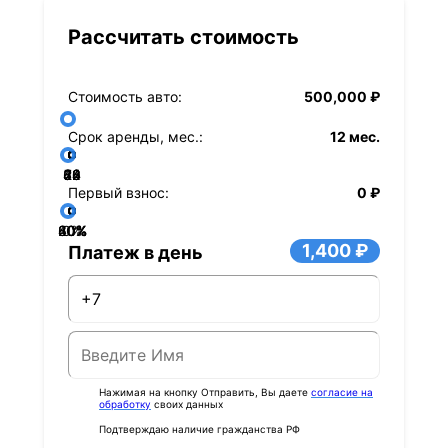
Рассчитать стоимость
Стоимость авто:
500,000 ₽
Срок аренды, мес.:
12 мес.
36
48
60
84
24
72
12
Первый взнос:
0 ₽
40%
60%
80%
20%
0%
1,400 ₽
Платеж в день
Нажимая на кнопку Отправить, Вы даете
согласие на
обработку
своих данных
Подтверждаю наличие гражданства РФ