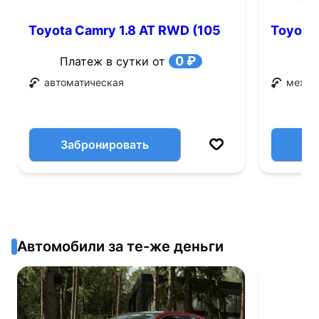
Toyota Camry 1.8 AT RWD (105
Toyota 
л.с.)
0 ₽
Платеж в сутки от
автоматическая
механ
Забронировать
Автомобили за те-же деньги