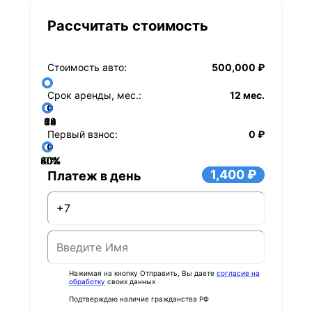
Рассчитать стоимость
Стоимость авто:
500,000 ₽
Срок аренды, мес.:
12 мес.
36
48
60
84
24
72
12
Первый взнос:
0 ₽
40%
60%
80%
20%
0%
1,400 ₽
Платеж в день
Нажимая на кнопку Отправить, Вы даете
согласие на
обработку
своих данных
Подтверждаю наличие гражданства РФ