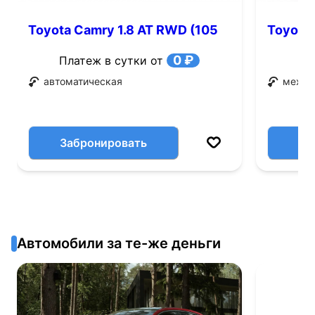
Toyota Camry 1.8 AT RWD (105
Toyota 
л.с.)
0 ₽
Платеж в сутки от
автоматическая
механ
Забронировать
Автомобили за те-же деньги