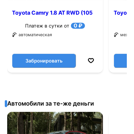
Toyota Camry 1.8 AT RWD (105
Toyota 
л.с.)
0 ₽
Платеж в сутки от
автоматическая
механ
Забронировать
Автомобили за те-же деньги