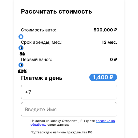
Рассчитать стоимость
Стоимость авто:
500,000 ₽
Срок аренды, мес.:
12 мес.
36
48
60
84
24
72
12
Первый взнос:
0 ₽
40%
60%
80%
20%
0%
1,400 ₽
Платеж в день
Нажимая на кнопку Отправить, Вы даете
согласие на
обработку
своих данных
Подтверждаю наличие гражданства РФ