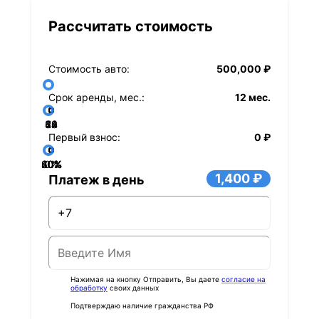
Рассчитать стоимость
Стоимость авто:
500,000 ₽
Срок аренды, мес.:
12 мес.
36
48
60
84
24
72
12
Первый взнос:
0 ₽
40%
60%
80%
20%
0%
1,400 ₽
Платеж в день
Нажимая на кнопку Отправить, Вы даете
согласие на
обработку
своих данных
Подтверждаю наличие гражданства РФ