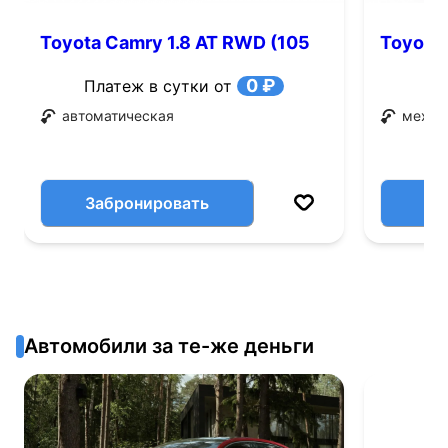
Toyota Camry 1.8 AT RWD (105
Toyota 
л.с.)
0 ₽
Платеж в сутки от
автоматическая
механ
Забронировать
Автомобили за те-же деньги