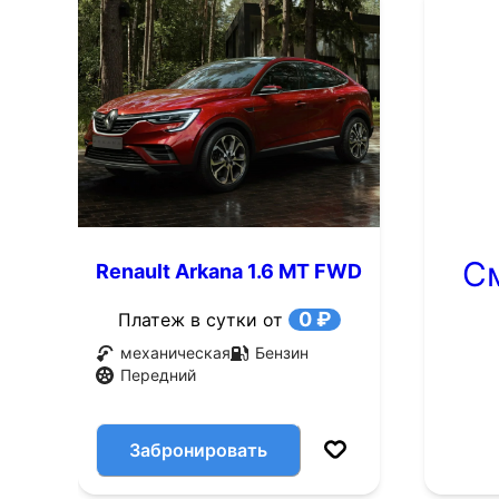
С
Renault Arkana 1.6 MT FWD
(114 л.с.)
0 ₽
Платеж в сутки от
механическая
Бензин
Передний
Забронировать