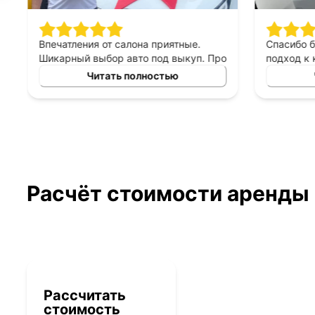
Впечатления от салона приятные.
Спасибо 
Шикарный выбор авто под выкуп. Про
подход к 
персонал могу сказать только
выборе ав
Читать полностью
хорошее, приятны в общении,
выкуп, п
терпеливые, помогают сделать
который б
правильный выбор. Спасибо
автомоби
менеджеру Владимиру за помощь в
выборе авто!
Расчёт стоимости аренды
Рассчитать
стоимость