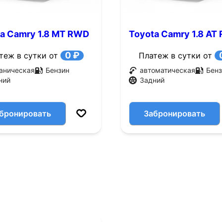
a Camry 1.8 MT RWD
Toyota Camry 1.8 AT
.с.)
(95 л.с.)
0 ₽
теж в сутки от
Платеж в сутки от
аническая
Бензин
автоматическая
Бенз
ний
Задний
бронировать
Забронировать