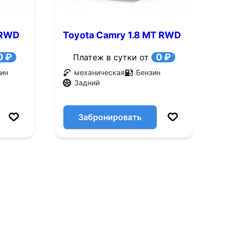
 RWD
Toyota Camry 1.8 MT RWD
T
(95 л.с.)
(
0 ₽
0 ₽
Платеж в сутки от
ин
механическая
Бензин
Задний
Забронировать