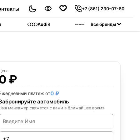
онтакты
+7 (861) 230-07-80
6
Audi
9
Jetour
Все бренды
55
C
Цена
0 ₽
0 ₽
Ежедневный платеж от
Забронируйте автомобиль
Наш менеджер свяжется с вами в ближайшее время