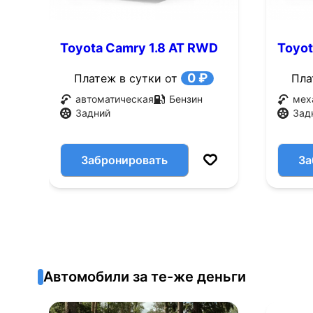
Toyota Camry 1.8 AT RWD
Toyot
(105 л.с.)
(105 л
0 ₽
Платеж в сутки от
Пла
автоматическая
Бензин
мех
Задний
Зад
Забронировать
За
Автомобили за те-же деньги