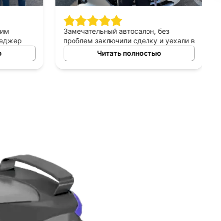
шим
Замечательный автосалон, без
неджер
проблем заключили сделку и уехали в
сно
этот же день на новой машине.
ю
Читать полностью
ных
Рекомендую!
ь авто
 и ценовых
ение