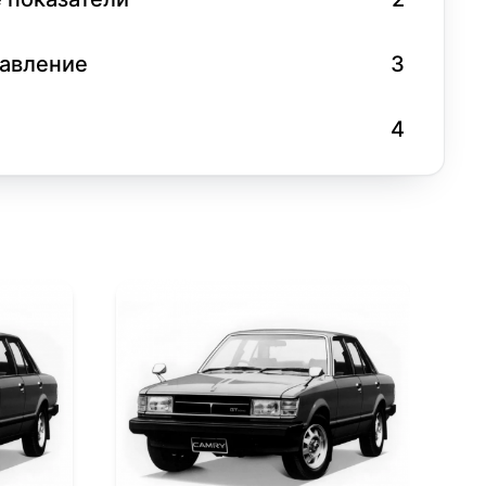
равление
3
4