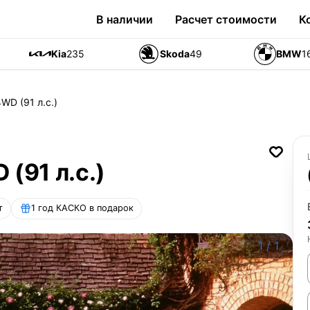
В наличии
Расчет стоимости
К
Kia
235
Skoda
49
BMW
1
WD (91 л.с.)
(91 л.с.)
т
1 год КАСКО в подарок
1
/
1