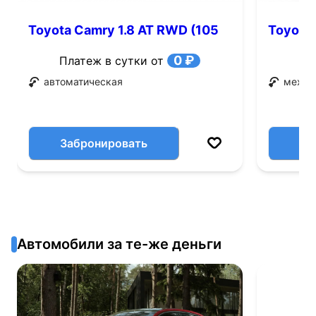
Toyota Camry 1.8 AT RWD (105
Toyota 
л.с.)
0 ₽
Платеж в сутки от
автоматическая
механ
Забронировать
Автомобили за те-же деньги