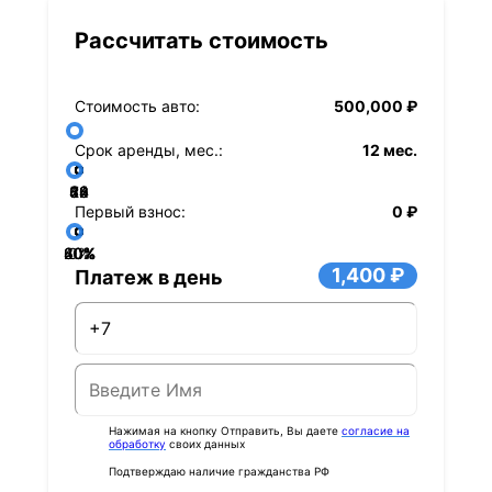
Рассчитать стоимость
Стоимость авто:
500,000 ₽
Срок аренды, мес.:
12 мес.
36
48
60
84
24
72
12
Первый взнос:
0 ₽
40%
60%
80%
20%
0%
1,400 ₽
Платеж в день
Нажимая на кнопку Отправить, Вы даете
согласие на
обработку
своих данных
Подтверждаю наличие гражданства РФ